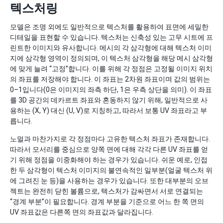
텍스처링
모델은 조명 외에도 일반적으로 텍스처를 활용하여 표면에 세밀한
디테일을 표현할 수 있습니다. 텍스처는 신축성 있는 고무 시트에 프
린트한 이미지와 유사합니다. 메시의 각 삼각형에 대해 텍스처 이미
지에 삼각형 영역이 정의되며, 이 텍스처 삼각형을 해당 메시 삼각형
에 맞게 늘려 “고정”합니다. 이를 위해 각 정점은 고정될 이미지 위치
의 좌표를 저장해야 합니다. 이 좌표는 2차원 좌표이며 값의 범위는
0–1입니다(0은 이미지의 좌측 하단, 1은 우측 상단을 의미). 이 좌표
를 3D 공간의 데카르트 좌표와 혼동하지 않기 위해, 일반적으로 사
용하는 (X, Y) 대신 (U, V)로 지칭하고, 따라서 보통 UV 좌표라고 부
릅니다.
노멀과 마찬가지로 각 정점마다 고유한 텍스처 좌표가 존재합니다.
따라서 모서리를 중심으로 양쪽 면에 대해 각각 다른 UV 좌표를 얻
기 위해 정점을 이중화해야 하는 경우가 있습니다. 쉬운 예로, 인접
한 두 삼각형이 텍스처 이미지의 불연속적인 일부분(얼굴 텍스처 위
에 그려진 눈 등)을 사용하는 경우가 있습니다. 또한 대부분의 오브
젝트는 완전히 닫힌 볼륨으로, 텍스처가 감싸면서 서로 연결되는
“경계 부분”이 필요합니다. 경계 부분을 기준으로 어느 한 쪽 면의
UV 좌표값은 다른쪽 면의 좌표값과 달라집니다.