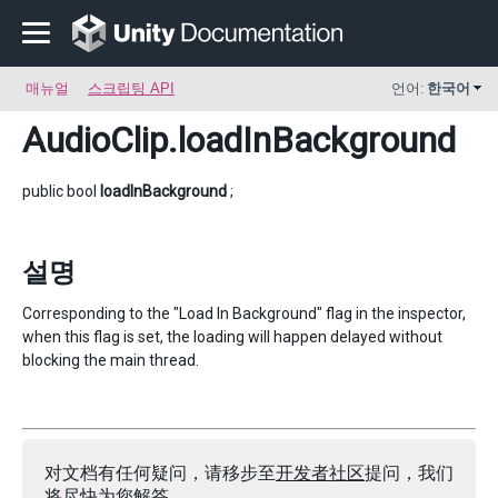
매뉴얼
스크립팅 API
언어:
한국어
AudioClip
.loadInBackground
public bool
loadInBackground
;
설명
Corresponding to the "Load In Background" flag in the inspector,
when this flag is set, the loading will happen delayed without
blocking the main thread.
对文档有任何疑问，请移步至
开发者社区
提问，我们
将尽快为您解答