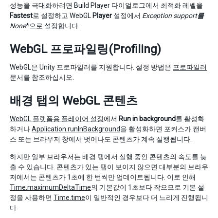
성능을 극대화하려면 Build Player 다이얼로그에서 최적화 레벨을
Fastest
로 설정하고 WebGL
Player
설정에서
Exception support
를
None
*으로 설정합니다.
WebGL 프로파일링(Profiling)
WebGL은 Unity 프로파일러를 지원합니다. 설정 방법은
프로파일러
문서를 참조하십시오.
배경 탭의 WebGL 콘텐츠
WebGL 플랫폼용 플레이어 설정
에서
Run in background
를 활성화
하거나
Application.runInBackground
을 활성화하면 포커스가 캔버
스 또는 브라우저 창에서 벗어나도 콘텐츠가 계속 실행됩니다.
하지만 일부 브라우저는 배경 탭에서 실행 중인 콘텐츠의 속도를 늦
출 수 있습니다. 콘텐츠가 있는 탭이 보이지 않으면 대부분의 브라우
저에서는 콘텐츠가 1초에 한 번씩만 업데이트됩니다. 이로 인해
Time.maximumDeltaTime
의 기본값이 1초보다 작으므로 기본 설
정을 사용하면
Time.time
이 일반적인 경우보다 더 느리게 진행됩니
다.