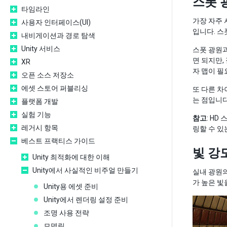
스폿 
타임라인
가장 자주 
사용자 인터페이스(UI)
입니다. 스
내비게이션과 경로 탐색
Unity 서비스
스폿 광원과
면 되지만,
XR
자 맵이 필
오픈 소스 저장소
에셋 스토어 퍼블리싱
또 다른 차
는 점입니다
플랫폼 개발
실험 기능
참고
: H
레거시 항목
링할 수 있
베스트 프랙티스 가이드
빛 강
Unity 최적화에 대한 이해
Unity에서 사실적인 비주얼 만들기
실내 광원의
가 높은 빛
Unity용 에셋 준비
Unity에서 렌더링 설정 준비
조명 사용 전략
모델링