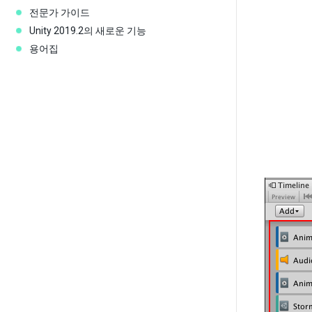
전문가 가이드
Unity 2019.2의 새로운 기능
용어집