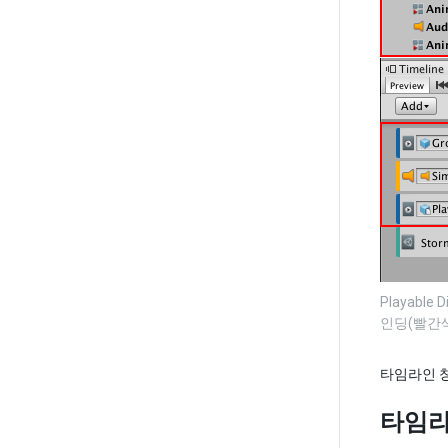
Playab
인딩(빨간색
타임라인 
타임라