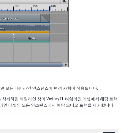
면 모든 타임라인 인스턴스에 변경 사항이 적용됩니다.
제하면 타임라인 창이 VictoryTL 타임라인 에셋에서 해당 트랙
타임라인 에셋의 모든 인스턴스에서 해당 오디오 트랙을 제거합니다.