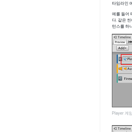
타임라인 
예를 들어 
다. 같은 
턴스를 하나
Player