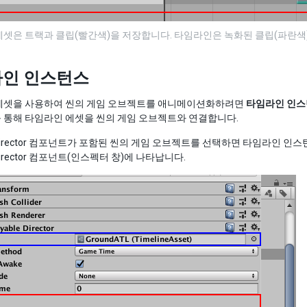
에셋은 트랙과 클립(빨간색)을 저장합니다. 타임라인은 녹화된 클립(파란색
인 인스턴스
에셋을 사용하여 씬의 게임 오브젝트를 애니메이션화하려면
타임라인 인
 통해 타임라인 에셋을 씬의 게임 오브젝트와 연결합니다.
le Director 컴포넌트가 포함된 씬의 게임 오브젝트를 선택하면 타임라인
e Director 컴포넌트(인스펙터 창)에 나타납니다.