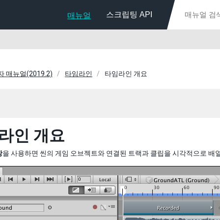
스크립팅 API
매뉴얼
자 매뉴얼(2019.2)
타임라인
타임라인 개요
라인 개요
창
을 사용하면 씬의 게임 오브젝트와 연결된 트랙과 클립을 시각적으로 배열