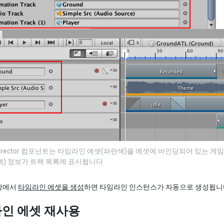
le Director 컴포넌트는 타임라인 에셋(파란색)을 에셋에 바인딩되어 있는
) 정보가 트랙 목록에 표시됩니다.
창에서
타임라인 에셋을 생성
하면 타임라인 인스턴스가 자동으로 생성됩니
인 에셋 재사용