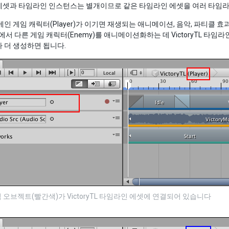
에셋과 타임라인 인스턴스는 별개이므로 같은 타임라인 에셋을 여러 타임라
메인 게임 캐릭터(Player)가 이기면 재생되는 애니메이션, 음악, 파티클 효
씬에서 다른 게임 캐릭터(Enemy)를 애니메이션화하는 데 VictoryTL 
 더 생성하면 됩니다.
 게임 오브젝트(빨간색)가 VictoryTL 타임라인 에셋에 연결되어 있습니다