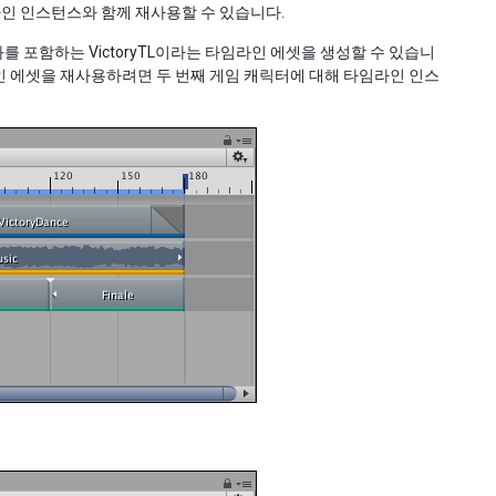
인 인스턴스와 함께 재사용할 수 있습니다.
과를 포함하는 VictoryTL이라는 타임라인 에셋을 생성할 수 있습니
타임라인 에셋을 재사용하려면 두 번째 게임 캐릭터에 대해 타임라인 인스