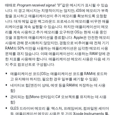
때때로
Program received signal: “0”
같은 메시지가 표시될 수 있습
니다. 이 경고 메시지는 치명적이지는 않지만, iOS에 메모리가 부족
함을 표시하고 애플리케이션이 추가 메모리를 확보하도록 요청합
니다. 대개 메일 같은 백그라운드 프로세스의 메모리를 비우면 애플
리케이션을 계속 실행할 수 있습니다. 하지만 애플리케이션이 메모
리를 계속 사용하고 추가 메모리를 요구하면 OS는 현재 사용 중인
것을 포함하여 애플리케이션을 종료합니다. Apple은 안전한 메모리
사용에 관해 문서화하지 않았지만, 경험으로 비추어볼 때 전체 기기
RAM의 50% 미만을 사용하는 애플리케이션은 심각한 메모리 사용
문제를 겪지 않습니다. 이때 애플리케이션이 사용하는 RAM 양에 관
한 지표를 사용해야 합니다. 애플리케이션 메모리 사용은 다음 세 가
지 주요 컴포넌트로 구성됩니다.
애플리케이션 코드(OS는 애플리케이션 코드를 RAM에 로드하
고 유지해야 하지만, 필요한 경우 일부를 폐기할 수 있음)
네이티브 힙(엔진이 상태, 에셋 등을 RAM에 저장하는 데 사용
함)
관리되는 힙(Mono 런타임이 C# 오브젝트를 유지하는 데 사용
함)
GLES 드라이버 메모리 풀: 텍스처, 프레임버퍼, 컴파일된 셰이더
등. 애플리케이션 메모리 사용은 두 가지 Xcode Instruments 툴,