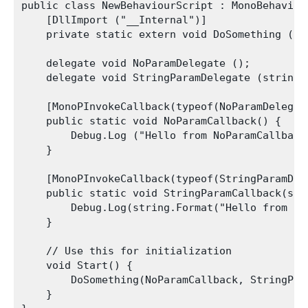
public class NewBehaviourScript : MonoBehaviour
    [DllImport ("__Internal")]

    private static extern void DoSomething (No
    delegate void NoParamDelegate ();

    delegate void StringParamDelegate (string s
    [MonoPInvokeCallback(typeof(NoParamDelegate
    public static void NoParamCallback() {

        Debug.Log ("Hello from NoParamCallback"
    }

    [MonoPInvokeCallback(typeof(StringParamDele
    public static void StringParamCallback(stri
        Debug.Log(string.Format("Hello from St
    }

    // Use this for initialization

    void Start() {

        DoSomething(NoParamCallback, StringPara
    }
