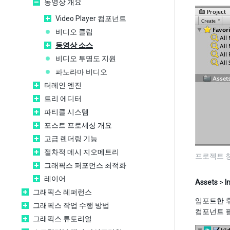
동영상 개요
Video Player 컴포넌트
비디오 클립
동영상 소스
비디오 투명도 지원
파노라마 비디오
터레인 엔진
트리 에디터
파티클 시스템
포스트 프로세싱 개요
고급 렌더링 기능
절차적 메시 지오메트리
프로젝트 창
그래픽스 퍼포먼스 최적화
레이어
Assets
>
I
그래픽스 레퍼런스
임포트한 후
그래픽스 작업 수행 방법
컴포넌트 필
그래픽스 튜토리얼