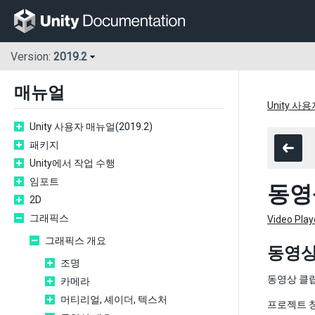
Version:
2019.2
매뉴얼
Unity 사용
Unity 사용자 매뉴얼(2019.2)
패키지
Unity에서 작업 수행
임포트
동영
2D
그래픽스
Video Pl
그래픽스 개요
동영상 
조명
동영상 클립
카메라
머티리얼, 셰이더, 텍스처
프로젝트 창