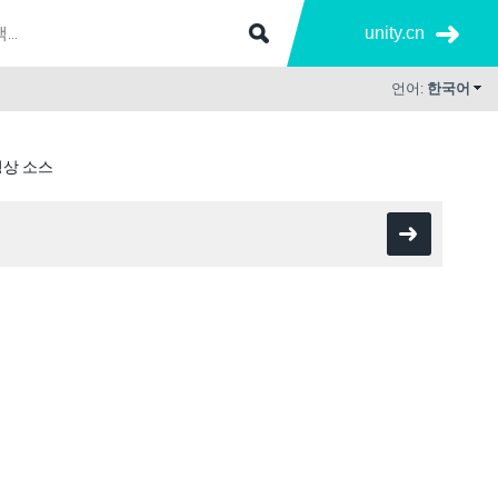
unity.cn
언어:
한국어
상 소스