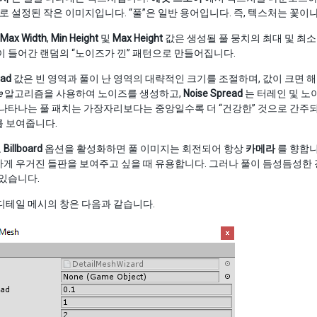
로 설정된 작은 이미지입니다. “풀”은 일반 용어입니다. 즉, 텍스처는 꽃이
Max Width
,
Min Height
및
Max Height
값은 생성될 풀 뭉치의 최대 및 최
이 들어간 랜덤의 “노이즈가 낀” 패턴으로 만들어집니다.
ead
값은 빈 영역과 풀이 난 영역의 대략적인 크기를 조절하며, 값이 크면 해
e
알고리즘을 사용하여 노이즈를 생성하고,
Noise Spread
는 터레인 및 노
 나타나는 풀 패치는 가장자리보다는 중앙일수록 더 “건강한” 것으로 간주
를 보여줍니다.
로
Billboard
옵션을 활성화하면 풀 이미지는 회전되어 항상
카메라
를 향합니
게 우거진 들판을 보여주고 싶을 때 유용합니다. 그러나 풀이 듬성듬성한 
 있습니다.
디테일 메시의 창은 다음과 같습니다.