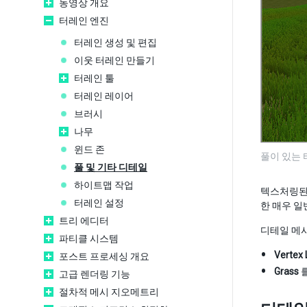
동영상 개요
터레인 엔진
터레인 생성 및 편집
이웃 터레인 만들기
터레인 툴
터레인 레이어
브러시
나무
윈드 존
풀이 있는
풀 및 기타 디테일
하이트맵 작업
텍스처링된
터레인 설정
한 매우 일
트리 에디터
디테일 메
파티클 시스템
Vertex L
포스트 프로세싱 개요
Grass
를
고급 렌더링 기능
절차적 메시 지오메트리