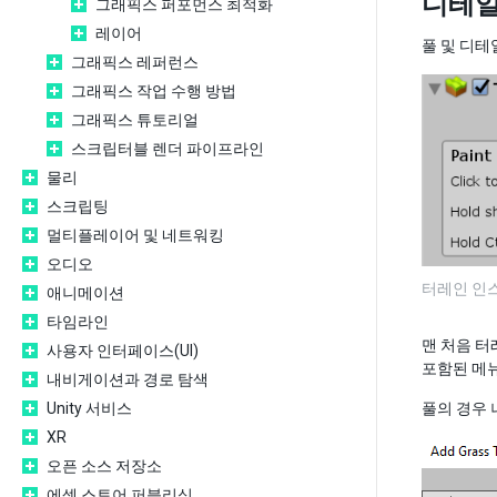
디테일(
그래픽스 퍼포먼스 최적화
레이어
풀 및 디
그래픽스 레퍼런스
그래픽스 작업 수행 방법
그래픽스 튜토리얼
스크립터블 렌더 파이프라인
물리
스크립팅
멀티플레이어 및 네트워킹
오디오
터레인 인스펙
애니메이션
타임라인
맨 처음 
사용자 인터페이스(UI)
포함된 메
내비게이션과 경로 탐색
Unity 서비스
풀의 경우 
XR
오픈 소스 저장소
에셋 스토어 퍼블리싱