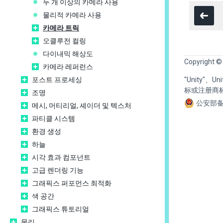
두 개 이상의 카메라 사용
물리적 카메라 사용
카메라 트릭
오클루전 컬링
다이내믹 해상도
Copyright ©
카메라 레퍼런스
포스트 프로세싱
"Unity"、
标或注册商
조명
公安部备
메시, 머티리얼, 셰이더 및 텍스처
파티클 시스템
환경 생성
하늘
시각 효과 컴포넌트
고급 렌더링 기능
그래픽스 퍼포먼스 최적화
색 공간
그래픽스 튜토리얼
물리