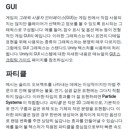
GUI
게임의
그래픽 사용자 인터페이스
(GUI)는 게임 씬에서 직접 사용되
지는 않지만 플레이어가 선택하고 정보를 볼 수 있도록 표시되는 그
래픽스로 구성됩니다. 예를 들어, 점수 표시 및 옵션 메뉴 등이 전형
적인 게임 GUI의 예입니다. 이러한 그래픽스는 메시 표면의 디테일
표현을 위해 사용되는 종류의 그래픽스와는 분명히 매우 다르지만,
그럼에도 GUI 그래픽스는 스탠다드 Unity 텍스처를 사용하여 처리
됩니다. Unity의 GUI 시스템에 대한 자세한 내용은 매뉴얼의
GUI 스
크립팅 가이드
페이지를 참조하십시오.
파티클
메시는 솔리드 오브젝트를 나타내는 데에는 이상적이지만 마법 주
문으로 인해 발생하는 불꽃, 연기, 섬광 같은 표현에는 그다지 적합
하지 않습니다. 이러한 타입의 효과를 더 잘 표현하려면
Particle
Systems
이 적합합니다.
파티클
은 작은 2D 그래픽으로, 기본적으
로 연기 구름과 같은 유체 또는 기체의 작은 분량을 표현합니다. 이
러한 파티클은 많은 경우 한번에 생성되어 움직이게 되지만 옵션으
로 랜덤 변화를 주면 상당히 실감나는 효과를 만들어낼 수 있습니다.
예를 들어 불 텍스처가 적용된 파티클을 중심점으로부터 빠른 속도