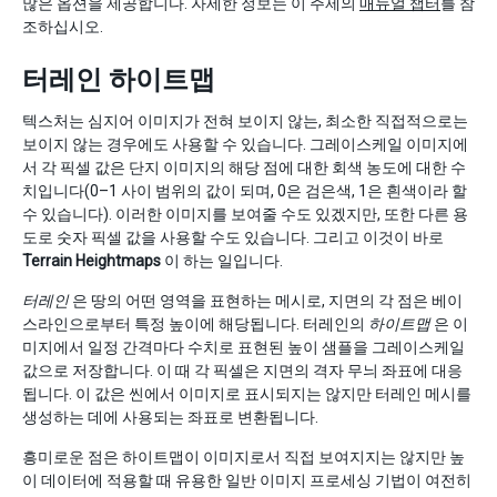
많은 옵션을 제공합니다. 자세한 정보는 이 주제의
매뉴얼 챕터
를 참
조하십시오.
터레인 하이트맵
텍스처는 심지어 이미지가 전혀 보이지 않는, 최소한 직접적으로는
보이지 않는 경우에도 사용할 수 있습니다. 그레이스케일 이미지에
서 각 픽셀 값은 단지 이미지의 해당 점에 대한 회색 농도에 대한 수
치입니다(0–1 사이 범위의 값이 되며, 0은 검은색, 1은 흰색이라 할
수 있습니다). 이러한 이미지를 보여줄 수도 있겠지만, 또한 다른 용
도로 숫자 픽셀 값을 사용할 수도 있습니다. 그리고 이것이 바로
Terrain Heightmaps
이 하는 일입니다.
터레인
은 땅의 어떤 영역을 표현하는 메시로, 지면의 각 점은 베이
스라인으로부터 특정 높이에 해당됩니다. 터레인의
하이트맵
은 이
미지에서 일정 간격마다 수치로 표현된 높이 샘플을 그레이스케일
값으로 저장합니다. 이 때 각 픽셀은 지면의 격자 무늬 좌표에 대응
됩니다. 이 값은 씬에서 이미지로 표시되지는 않지만 터레인 메시를
생성하는 데에 사용되는 좌표로 변환됩니다.
흥미로운 점은 하이트맵이 이미지로서 직접 보여지지는 않지만 높
이 데이터에 적용할 때 유용한 일반 이미지 프로세싱 기법이 여전히