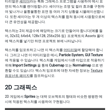
티리얼은
셰이더
라는 특화 그래픽스 프로그램을 사용하여 메시 표
면의 텍스처를 렌더링합니다. 셰이더는 조명 및 컬러 효과를 구현하
여 빛나거나 울퉁불퉁한 표면 등 여러 가지 상황을 시뮬레이션합니
다. 또한 셰이더는 두 개 이상의 텍스처를 합쳐 동시에 사용함으로써
더 큰 유연성을 제공합니다.
텍스처는 2의 제곱수에 해당하는 크기로 만들어야 합니다(예를 들
어, 32x32, 64x64, 128x128, 256x256 등). 프로젝트의 Assets 폴더
에 텍스처를 넣기만 하면 프로젝트 뷰에 나타납니다.
텍스처를 임포트하고 나면 이 텍스처를
머티리얼
에 할당해야 합니
다. 그러고 나면 이 머티리얼은 메시,
Particle System
,
GUI Texture
에 적용될 수 있습니다. 텍스처를 게임에서 다른 타입으로 적용하기
위해
Import Settings
을 통해
Cubemap
또는
Normalmap
으로 변
환할 수도 있습니다. 텍스처 임포트에 대한 자세한 정보는
Texture
컴포넌트 페이지
를 참조하십시오.
2D 그래픽스
2D 게임에서
Sprites
는 대략 오브젝트의 형태와 비슷한 평평한 메
시에 적용된 텍스처를 사용하여 구현됩니다.