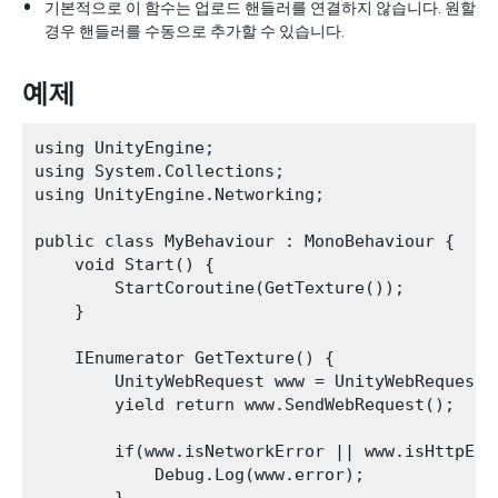
기본적으로 이 함수는 업로드 핸들러를 연결하지 않습니다. 원할
경우 핸들러를 수동으로 추가할 수 있습니다.
예제
using UnityEngine;

using System.Collections;

using UnityEngine.Networking;

public class MyBehaviour : MonoBehaviour {

    void Start() {

        StartCoroutine(GetTexture());

    }

    IEnumerator GetTexture() {

        UnityWebRequest www = UnityWebRequestT
        yield return www.SendWebRequest();

        if(www.isNetworkError || www.isHttpErro
            Debug.Log(www.error);
