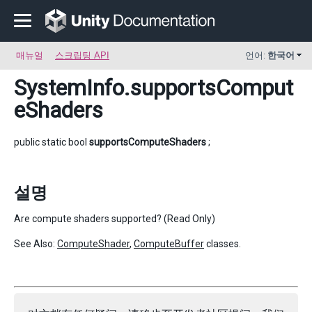
매뉴얼
스크립팅 API
언어:
한국어
SystemInfo
.supportsComput
eShaders
public static bool
supportsComputeShaders
;
설명
Are compute shaders supported? (Read Only)
See Also:
ComputeShader
,
ComputeBuffer
classes.