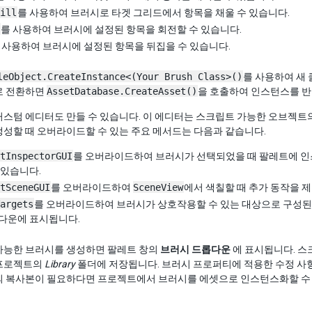
ill
를 사용하여 브러시로 타겟 그리드에서 항목을 채울 수 있습니다.
를 사용하여 브러시에 설정된 항목을 회전할 수 있습니다.
 사용하여 브러시에 설정된 항목을 뒤집을 수 있습니다.
leObject.CreateInstance<(Your Brush Class>()
를 사용하여 새
로 전환하면
AssetDatabase.CreateAsset()
을 호출하여 인스턴스를 반
스텀 에디터도 만들 수 있습니다. 이 에디터는 스크립트 가능한 오브젝트
성할 때 오버라이드할 수 있는 주요 메서드는 다음과 같습니다.
tInspectorGUI
를 오버라이드하여 브러시가 선택되었을 때 팔레트에 인스
 있습니다.
tSceneGUI
를 오버라이드하여
SceneView
에서 색칠할 때 추가 동작을 제
argets
를 오버라이드하여 브러시가 상호작용할 수 있는 대상으로 구성된 
다운에 표시됩니다.
가능한 브러시를 생성하면 팔레트 창의
브러시 드롭다운
에 표시됩니다. 
프로젝트의
Library
폴더에 저장됩니다. 브러시 프로퍼티에 적용한 수정 사
의 복사본이 필요하다면 프로젝트에서 브러시를 에셋으로 인스턴스화할 수 