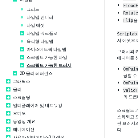
FloodF
그리드
Rotate
타일맵 렌더러
Flip
을
타일 에셋
타일맵 워크플로
Scriptab
서 에셋으
육각형 타일맵
아이소메트릭 타일맵
브러시의 커
스크립트 가능한 타일
에디터를 생
스크립트 가능한 브러시
OnPain
2D 물리 레퍼런스
공할 수
그래픽스
OnPain
물리
validT
의 드롭
스크립팅
멀티플레이어 및 네트워킹
스크립트 
오디오
스화되고 
동영상 개요
된 브러시
애니메이션
다.
사용자 인터페이스(UI) 생성