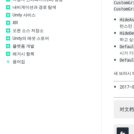
CustomGr
내비게이션과 경로 탐색
CustomGr
Unity 서비스
HideAs
XR
턴스만 
오픈 소스 저장소
HideDe
Unity의 에셋 스토어
하고 싶
플랫폼 개발
Defaul
시가 기
레거시 항목
Defaul
용어집
새 브러시
2017–
对文档