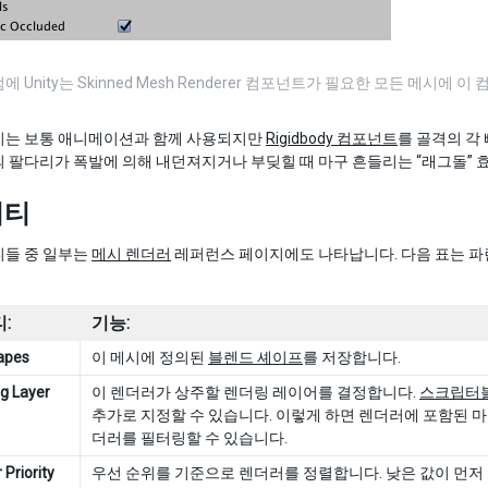
 Unity는 Skinned Mesh Renderer 컴포넌트가 필요한 모든 메시에
시는 보통 애니메이션과 함께 사용되지만
Rigidbody 컴포넌트
를 골격의 각
 팔다리가 폭발에 의해 내던져지거나 부딪힐 때 마구 흔들리는 “래그돌” 
퍼티
티들 중 일부는
메시 렌더러
레퍼런스 페이지에도 나타납니다. 다음 표는 파
:
기능:
apes
이 메시에 정의된
블렌드 셰이프
를 저장합니다.
g Layer
이 렌더러가 상주할 렌더링 레이어를 결정합니다.
스크립터블
추가로 지정할 수 있습니다. 이렇게 하면 렌더러에 포함된 
더러를 필터링할 수 있습니다.
Priority
우선 순위를 기준으로 렌더러를 정렬합니다. 낮은 값이 먼저