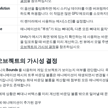
결정
을 참조하십시오.
Motion
이 옵션을 활성화하면 메시 스키닝 데이터를 이중 버퍼링하여 
하도록 허용합니다. 이 작업은 많은 GPU 메모리를 소모하지
이 렌더러에서 사용하는 메시(스킨)를 설정합니다.
ne
애니메이션의 “루트”가 되는 뼈대(즉, 다른 모든 뼈대의 움
Unity가 메시가 화면 밖에 있는지 확인하는 데 사용하는 바
을 임포트할 때 바운드를 미리 계산하고, 씬 뷰에서 모델 
오브젝트의 가시성 결정
을 참조하십시오.
오브젝트의 가시성 결정
메시의
Bounds
를 사용하여 게임 오브젝트가 보이는지 여부를 판단합니다. 즉
 애니메이션 메시의 트루 바운딩 볼륨은 애니메이션이 재생되면서 변경될 
커집니다). Unity는 최대 바운딩 볼륨을 계산할 때 첨부된 모든 애니메이
는 경우도 존재합니다.
예제 상황은 뼈대나 버텍스를 미리 계산된 바운딩 볼륨 밖으로 밀어낼 때 문
에 애니메이션이 추가된 경우