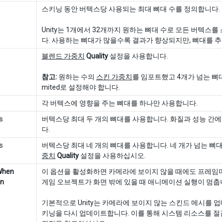
스키닝 동안 버텍스당 사용되는 최대 뼈대 수를 정의합니다.
Unity는 1개에서 32개까지 원하는 뼈대 수로 모든 버텍스
다. 사용하는 뼈대가 많을수록 결과가 향상되지만, 뼈대를 
블렌드 가중치
Quality
설정을 사용합니다.
참고:
원하는 수의
스킨 가중치
를 임포트했고 4개가 넘는 
mited로 설정해야 합니다.
각 버텍스에 영향을 주는 뼈대를 하나만 사용합니다.
s
버텍스당 최대 두 개의 뼈대를 사용합니다. 화질과 성능 간
다.
s
버텍스당 최대 네 개의 뼈대를 사용합니다. 네 개가 넘는 
중치
Quality
설정을 사용하십시오.
When
이 옵션을 활성화하면 카메라에 보이지 않을 때에도 프레임마
en
게임 오브젝트가 화면 밖에 있을 때 애니메이션 실행이 멈춥
기본적으로 Unity는 카메라에 보이지 않는 스킨드 메시를 업
키닝을 다시 업데이트합니다. 이를 통해 시스템 리소스를 절