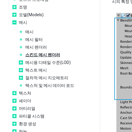
시의 특정 
조명
모델(Models)
메시
메시
메시 필터
메시 렌더러
스킨드 메시 렌더러
메시용 디테일 수준(LOD)
텍스트 메시
절차적 메시 지오메트리
텍스처 및 메시 데이터 로드
텍스처
셰이더
머티리얼
파티클 시스템
환경 생성
하늘