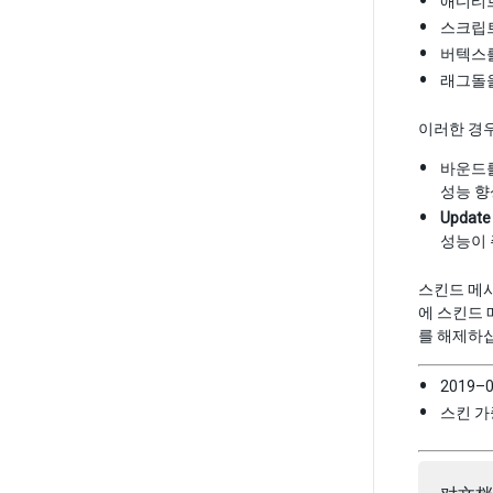
애디티
스크립트
버텍스를
래그돌
이러한 경우
바운드를
성능 향
Update
성능이 
스킨드 메시
에 스킨드 
를 해제하
2019–
스킨 가