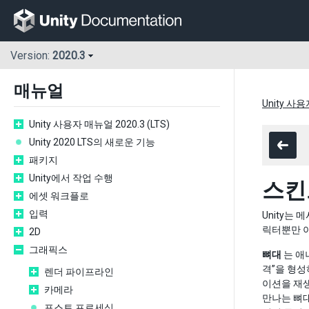
Version:
2020.3
매뉴얼
Unity 사용
Unity 사용자 매뉴얼 2020.3 (LTS)
Unity 2020 LTS의 새로운 기능
패키지
Unity에서 작업 수행
스킨
에셋 워크플로
입력
Unity는
릭터뿐만 
2D
그래픽스
뼈대
는 애
격”을 형성
렌더 파이프라인
이션을 재생
카메라
만나는 뼈대
포스트 프로세싱