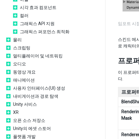
시각 효과 컴포넌트
컬러
그래픽스 API 지원
임포트 시점에
그래픽스 퍼포먼스 최적화
스킨드 메
물리
로 캐릭터의
스크립팅
멀티플레이어 및 네트워킹
프로
오디오
동영상 개요
이 프로퍼
다.
애니메이션
사용자 인터페이스(UI) 생성
프로퍼티
내비게이션과 경로 탐색
BlendSh
Unity 서비스
Renderin
XR
Mask
오픈 소스 저장소
Unity의 에셋 스토어
Renderer 
플랫폼 개발