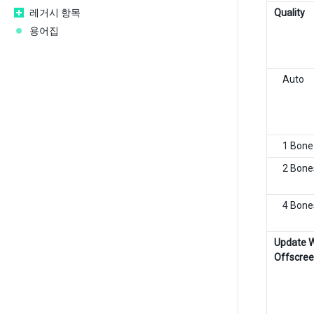
레거시 항목
Quality
용어집
Auto
1 Bone
2 Bone
4 Bone
Update 
Offscre