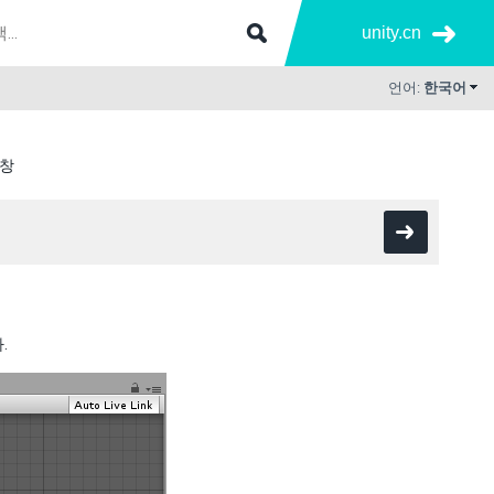
unity.cn
언어:
한국어
 창
.