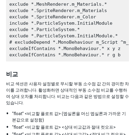
exclude *.MeshRenderer.m_Materials.*

exclude *.SpriteRenderer.m_Materials

exclude *.SpriteRenderer.m_Color

include *.ParticleSystem.InitialModule

exclude *.ParticleSystem.*

exclude *.ParticleSystem.InitialModule.*

# excludeDepend *.MonoBehaviour m_Script ^m_

excludeIfContains *.MonoBehaviour.* x y z

비교
비교 섹션은 사용자 설정별로 무시할 부동 소수점 값 간의 경미한 차
이를 고려합니다. 활성화하면 상대적인 부동 소수점 비교를 수행하
여 상대 오차를 처리합니다. 비교는 다음과 같은 방법으로 설정할 수
있습니다.
“float” <비교할 플로트 값> (엡실론을 머신 엡실론과 가까운 기
본값으로 설정함)
“float” <비교할 플로트 값> <상대 비교값과 절대 컷오프>
“float” <비교할 플로트 값> <상대 비교값> <절대 비교 컷오프>