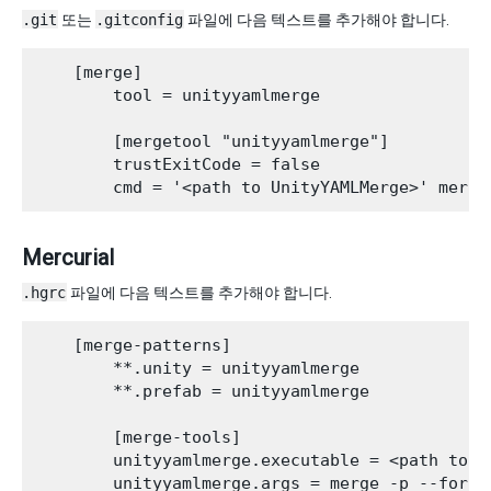
.git
또는
.gitconfig
파일에 다음 텍스트를 추가해야 합니다.
    [merge]

        tool = unityyamlmerge

        [mergetool "unityyamlmerge"]

        trustExitCode = false

Mercurial
.hgrc
파일에 다음 텍스트를 추가해야 합니다.
    [merge-patterns]

        **.unity = unityyamlmerge

        **.prefab = unityyamlmerge

        [merge-tools]

        unityyamlmerge.executable = <path to Un
        unityyamlmerge.args = merge -p --force