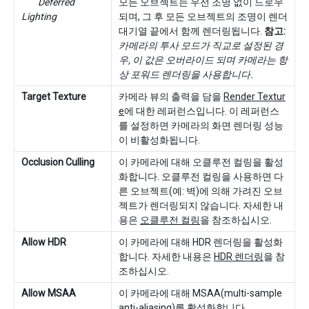
Deferred
모든 오브젝트는 우선 조명 없이 드로우
Lighting
되며, 그 후 모든 오브젝트의 조명이 렌더
대기열 끝에서 함께 렌더링됩니다.
참고:
카메라의 투사 모드가 직교로 설정된 경
우, 이 값은 오버라이드 되며 카메라는 항
상 포워드 렌더링을 사용합니다.
Target Texture
카메라 뷰의 출력을 담을
Render Textur
e
에 대한 레퍼런스입니다. 이 레퍼런스
를 설정하면 카메라의 화면 렌더링 성능
이 비활성화됩니다.
Occlusion Culling
이 카메라에 대해 오클루전 컬링을 활성
화합니다. 오클루전 컬링을 사용하면 다
른 오브젝트(예: 벽)에 의해 가려진 오브
젝트가 렌더링되지 않습니다. 자세한 내
용은
오클루전 컬링
을 참조하십시오.
Allow HDR
이 카메라에 대해 HDR 렌더링을 활성화
합니다. 자세한 내용은
HDR 렌더링
을 참
조하십시오.
Allow MSAA
이 카메라에 대해 MSAA(multi-sample
anti-aliasing)를 활성화합니다.