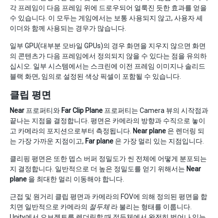
각 프레임이 다음 프레임 위에 드로우되어 얼룩진 듯한 효과를 얻을
수 있습니다. 이 모두는 게임에서는 보통 사용되지 않고, 사용자 셰
이더와 함께 사용되는 경우가 많습니다.
일부 GPU(대부분 모바일 GPUs)의 경우 화면을 지우지 않으면 화면
의 콘텐츠가 다음 프레임에서 정의되지 않을 수 있다는 점을 유의하
십시오. 일부 시스템에서는 스크린에 이전 프레임 이미지나 솔리드
블랙 화면, 임의로 설정된 색상 픽셀이 포함될 수 있습니다.
클립 평면
Near
프로퍼티와
Far Clip Plane
프로퍼티는 Camera 뷰의 시작점과
끝나는 지점을 결정합니다. 평면은 카메라의 방향과 수직으로 놓이
고 카메라의 포지션으로부터 측정됩니다.
Near plane
은 렌더링 되
는 가장 가까운 지점이고,
Far plane
은 가장 멀리 있는 지점입니다.
클리핑 평면은 또한 뎁스 버퍼 정밀도가 씬 전체에 어떻게 분포되는
지 결정합니다. 일반적으로 더 높은 정밀도를 얻기 위해서는
Near
plane
을 최대한 멀리 이동해야 합니다.
근접 및 원거리 클립 평면과 카메라의 FOV에 의해 정의된 평면을 합
치면 일반적으로 카메라의
절두체
라 불리는 형태를 이룹니다.
Unity에서 오브젝트를 렌더링할 때 절두체에서 완전히 벗어나 있는