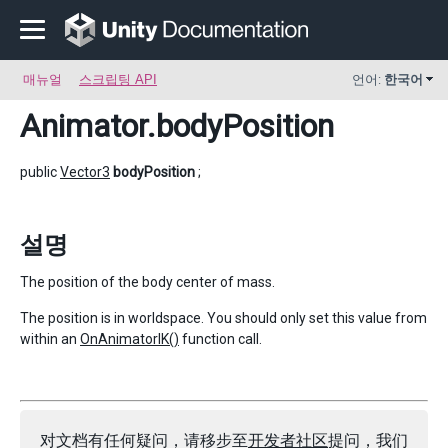
매뉴얼
스크립팅 API
언어:
한국어
Animator
.bodyPosition
public
Vector3
bodyPosition
;
설명
The position of the body center of mass.
The position is in worldspace. You should only set this value from
within an
OnAnimatorIK()
function call.
对文档有任何疑问，请移步至
开发者社区
提问，我们