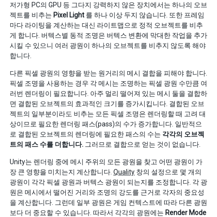
저가형 PC의 GPU 등 그다지 강력하지 않은 장치에서는 하나의 오브
젝트를 비추는
Pixel Light
를 하나 이상 두지 않습니다. 또한 프레임
마다 라이팅을 계산하는 대신 라이트맵으로 정적 오브젝트를 비추
게 합니다. 버텍스별 동적 조명은 버텍스 변환에 막대한 작업을 추가
시킬 수 있으니 여러 광원이 하나의 오브젝트를 비추지 않도록 해야
합니다.
다른 픽셀 광원의 영향을 받는 원거리의 메시 결합을 피해야 합니다.
픽셀 조명을 사용하는 경우 각 메시는 조명하는 픽셀 광원 수만큼 여
러번 렌더링이 필요합니다. 아주 멀리 떨어져 있는 메시 둘을 결합하
면 결합된 오브젝트의 효과적인 크기를 증가시킵니다. 결합된 오브
젝트의 일부분이라도 비추는 모든 픽셀 조명은 렌더링할 때 고려 대
상이므로 필요한 렌더링 패스(pass)의 수가 증가합니다. 일반적으
로 결합된 오브젝트의 렌더링에 필요한 패스의 수는
각각의 오브젝
트의 패스 수를 더합니다.
그러므로 결합으로 얻는 것이 없습니다.
Unity는 렌더링 중에 메시 주위의 모든 광원을 찾고 어떤 광원이 가
장 큰 영향을 미치는지 계산합니다.
Quality
창의 설정으로 몇 개의
광원이 각각 픽셀 광원과 버텍스 광원이 되는지를 조정합니다. 각 광
원은 메시에서 떨어진 거리와 조명의 강도를 근거로 각자의 중요성
을 계산합니다. 그런데 일부 광원은 게임 컨텍스트에 따라 다른 광원
보다 더 중요할 수 있습니다. 따라서 각각의 광원에는
Render Mode