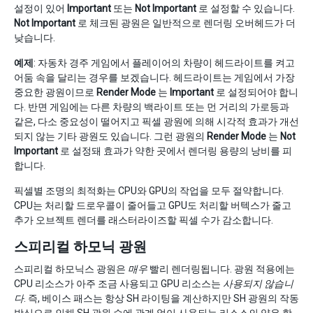
설정이 있어
Important
또는
Not Important
로 설정할 수 있습니다.
Not Important
로 체크된 광원은 일반적으로 렌더링 오버헤드가 더
낮습니다.
예제
: 자동차 경주 게임에서 플레이어의 차량이 헤드라이트를 켜고
어둠 속을 달리는 경우를 보겠습니다. 헤드라이트는 게임에서 가장
중요한 광원이므로
Render Mode
는
Important
로 설정되어야 합니
다. 반면 게임에는 다른 차량의 백라이트 또는 먼 거리의 가로등과
같은, 다소 중요성이 떨어지고 픽셀 광원에 의해 시각적 효과가 개선
되지 않는 기타 광원도 있습니다. 그런 광원의
Render Mode
는
Not
Important
로 설정돼 효과가 약한 곳에서 렌더링 용량의 낭비를 피
합니다.
픽셀별 조명의 최적화는 CPU와 GPU의 작업을 모두 절약합니다.
CPU는 처리할 드로우콜이 줄어들고 GPU도 처리할 버텍스가 줄고
추가 오브젝트 렌더를 래스터라이즈할 픽셀 수가 감소합니다.
스피리컬 하모닉 광원
스피리컬 하모닉스 광원은
매우
빨리 렌더링됩니다. 광원 적용에는
CPU 리소스가 아주 조금 사용되고 GPU 리소스는
사용되지 않습니
다
. 즉, 베이스 패스는 항상 SH 라이팅을 계산하지만 SH 광원의 작동