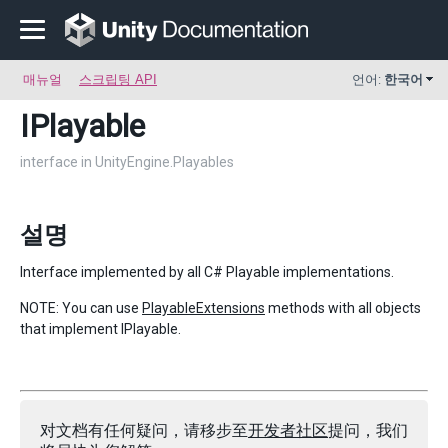
매뉴얼
스크립팅 API
언어:
한국어
IPlayable
interface in UnityEngine.Playables
설명
Interface implemented by all C# Playable implementations.
NOTE: You can use
PlayableExtensions
methods with all objects
that implement IPlayable.
对文档有任何疑问，请移步至
开发者社区
提问，我们