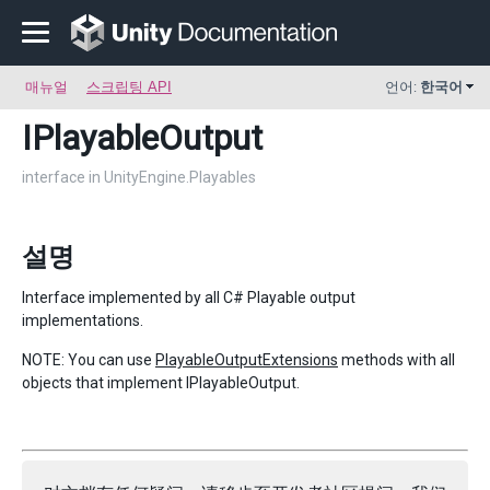
매뉴얼
스크립팅 API
언어:
한국어
IPlayableOutput
interface in UnityEngine.Playables
설명
Interface implemented by all C# Playable output
implementations.
NOTE: You can use
PlayableOutputExtensions
methods with all
objects that implement IPlayableOutput.