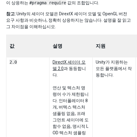
이 상응하는
#pragma require
값의 조합입니다.
참고:
Unity의 셰이더 모델은 DirextX 셰이더 모델 및 OpenGL 버전
요구 사항과 비슷하나, 정확히 상응하지는 않습니다. 설명을 잘 읽고
그 차이점을 이해하십시오.
값
설명
지원
2.0
DirectX 셰이더 모
Unity가 지원하는
델 2.0
과 동등합니
모든 플랫폼에서 작
다.
동합니다.
연산 및 텍스처 명
령어 수가 제한됩니
다. 인터폴레이터 8
개, 버텍스 텍스처
샘플링 없음, 프래
그먼트 셰이더에 도
함수 없음, 명시적 L
OD 텍스처 샘플링