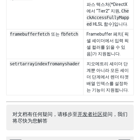
파스 텍스처(*DirectX
에서 “Tier2” 지원,
Che
ckAccessFullyMapp
ed
HLSL 함수)입니다.
framebufferfetch
또는
fbfetch
Framebuffer 페치( 픽
셀 셰이더에서 입력 픽
셀 컬러를 읽을 수 있
음)가 지원됩니다.
setrtarrayindexfromanyshader
지오메트리 셰이더 단
계뿐 아니라 모든 셰이
더 단계에서 렌더 타겟
배열 인덱스를 설정하
는 기능이 지원됩니다.
对文档有任何疑问，请移步至
开发者社区
提问，我们
将尽快为您解答