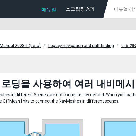
스크립팅 API
매뉴얼
 Manual 2023.1 (beta)
Legacy navigation and pathfinding
내비게
 로딩을 사용하여 여러 내비메시
hes in different Scenes are not connected by default. When you load 
e OffMesh links to connect the NavMeshes in different scenes.