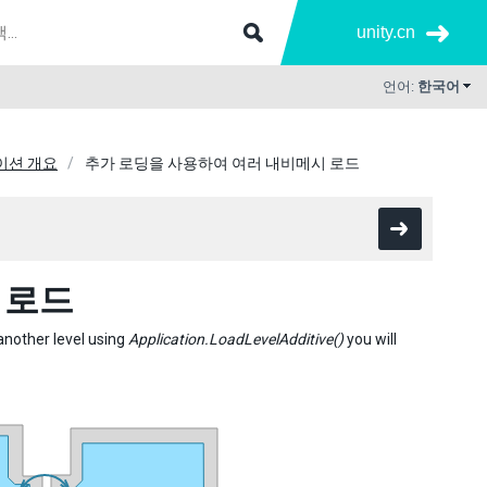
unity.cn
언어:
한국어
이션 개요
추가 로딩을 사용하여 여러 내비메시 로드
 로드
another level using
Application.LoadLevelAdditive()
you will