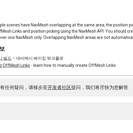
tiple scenes have NavMesh overlapping at the same area, the position pic
fMesh Links and position picking using the NavMesh API. You should cre
 over one NavMesh only. Overlapping NavMesh areas are not automatica
보
시 빌드
– 내비메시 베이킹 워크플로
g OffMesh Links
- learn how to manually create OffMesh Links.
有任何疑问，请移步至
开发者社区
提问，我们将尽快为您解答