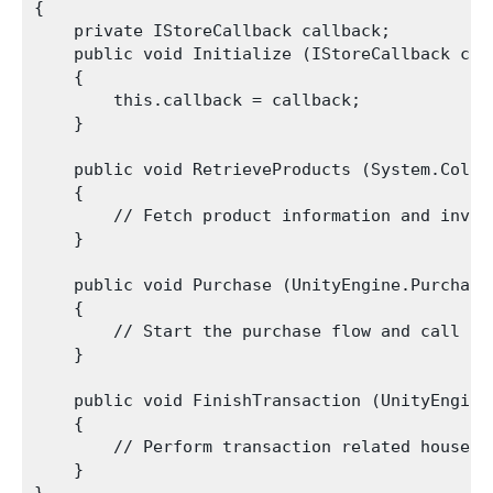
{

    private IStoreCallback callback;

    public void Initialize (IStoreCallback call
    {

        this.callback = callback;   

    }

    public void RetrieveProducts (System.Colle
    {

        // Fetch product information and invok
    }

    public void Purchase (UnityEngine.Purchasi
    {

        // Start the purchase flow and call ei
    }

    public void FinishTransaction (UnityEngine
    {

        // Perform transaction related housekee
    }
