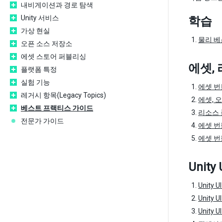
내비게이션과 경로 탐색
Unity 서비스
학습
가상 현실
물리 베
오픈 소스 저장소
에셋 스토어 퍼블리싱
에셋,
플랫폼 특정
실험 기능
에셋 번
레거시 항목(Legacy Topics)
에셋, 
베스트 프랙티스 가이드
리소스
전문가 가이드
에셋 번
에셋 번
Unity
Unity
Unity 
Unity