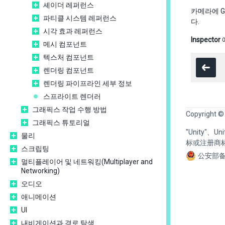
셰이더 레퍼런스
카메라에 G
파티클 시스템 레퍼런스
다.
시각 효과 레퍼런스
Inspector
메시 컴포넌트
텍스처 컴포넌트
렌더링 컴포넌트
렌더링 파이프라인 세부 정보
스프라이트 렌더러
그래픽스 작업 수행 방법
Copyright ©
그래픽스 튜토리얼
"Unity"、
물리
标或注册商
스크립팅
公安部备
멀티플레이어 및 네트워킹(Multiplayer and
Networking)
오디오
애니메이션
UI
내비게이션과 경로 탐색