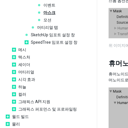
스폼 옵션은
이벤트
마스크
모션
머티리얼 탭
SketchUp 임포트 설정 창
SpeedTree 임포트 설정 창
위 이미지에
메시
텍스처
휴머
셰이더
머티리얼
휴머노이드(
시각 효과
머노이드로 
하늘
컬러
그래픽스 API 지원
그래픽스 퍼포먼스 및 프로파일링
월드 빌드
물리