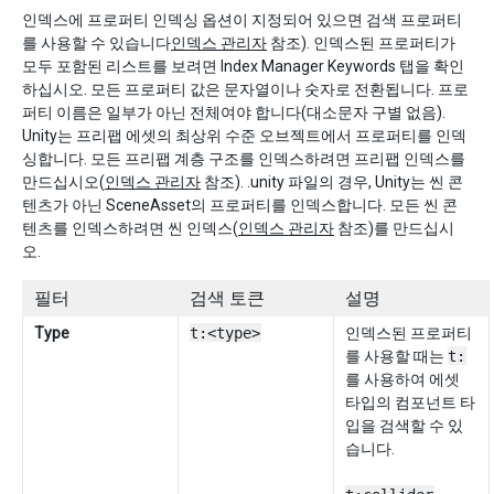
인덱스에 프로퍼티 인덱싱 옵션이 지정되어 있으면 검색 프로퍼티
를 사용할 수 있습니다
인덱스 관리자
참조). 인덱스된 프로퍼티가
모두 포함된 리스트를 보려면 Index Manager Keywords 탭을 확인
하십시오. 모든 프로퍼티 값은 문자열이나 숫자로 전환됩니다. 프로
퍼티 이름은 일부가 아닌 전체여야 합니다(대소문자 구별 없음).
Unity는 프리팹 에셋의 최상위 수준 오브젝트에서 프로퍼티를 인덱
싱합니다. 모든 프리팹 계층 구조를 인덱스하려면 프리팹 인덱스를
만드십시오(
인덱스 관리자
참조). .unity 파일의 경우, Unity는 씬 콘
텐츠가 아닌 SceneAsset의 프로퍼티를 인덱스합니다. 모든 씬 콘
텐츠를 인덱스하려면 씬 인덱스(
인덱스 관리자
참조)를 만드십시
오.
필터
검색 토큰
설명
Type
t:<type>
인덱스된 프로퍼티
를 사용할 때는
t:
를 사용하여 에셋
타입의 컴포넌트 타
입을 검색할 수 있
습니다.