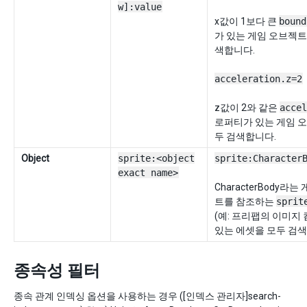
w]:value
x값이 1보다 큰
bound
가 있는 게임 오브젝트
색합니다.
acceleration.z=2
z값이 2와 같은
accel
로퍼티가 있는 게임 
두 검색합니다.
Object
sprite:<object
sprite:Character
exact name>
CharacterBody라
트를 참조하는
sprit
(예: 프리팹의 이미지
있는 에셋을 모두 검색
종속성 필터
종속 관계 인덱싱 옵션을 사용하는 경우 ([인덱스 관리자]search-