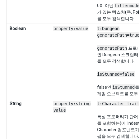
0이 아닌
filtermod
가 있는 텍스처(즉, Po
를 모두 검색합니다.
Boolean
property:value
t:Dungeon
generatePath=tru
generatePath
프로퍼
인 Dungeon 스크립
를 모두 검색합니다.
isStunned=false
false인
isStunned
를
게임 오브젝트를 모두
String
property:string
t:Character trai
value
특성 프로퍼티가 단어
를 포함하는(예: indestr
Character 컴포넌트
팹을 모두 검색합니다.