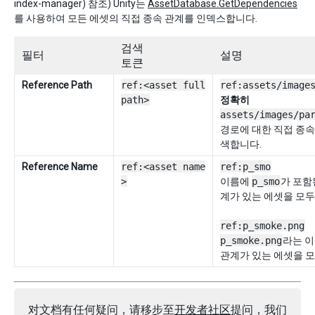
index-manager) 참조) Unity는
AssetDatabase.GetDependencies
를 사용하여 모든 에셋의 직접 종속 관계를 인덱스합니다.
검색
필터
설명
토큰
Reference Path
ref:<asset full
ref:assets/image
path>
정확히
assets/images/pa
경로에 대한 직접 종속
색합니다.
Reference Name
ref:<asset name
ref:p_smo
>
이름에
p_smo
가 포함
계가 있는 에셋을 모두
ref:p_smoke.png
p_smoke.png
라는 이
관계가 있는 에셋을 모
对文档有任何疑问，请移步至
开发者社区
提问，我们