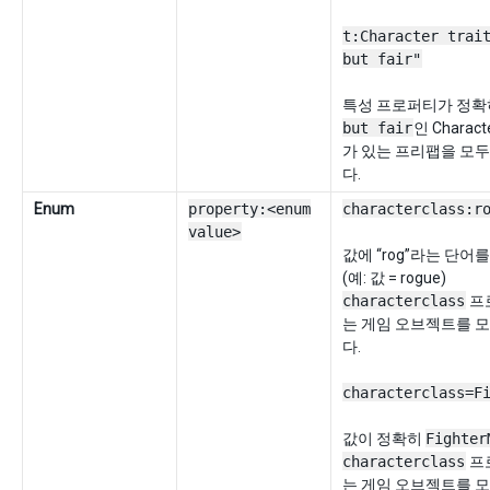
t:Character trai
but fair"
특성 프로퍼티가 정
but fair
인 Charac
가 있는 프리팹을 모
다.
Enum
property:<enum
characterclass:r
value>
값에 “rog”라는 단어
(예: 값 = rogue)
characterclass
프
는 게임 오브젝트를 
다.
characterclass=F
값이 정확히
Fighter
characterclass
프
는 게임 오브젝트를 