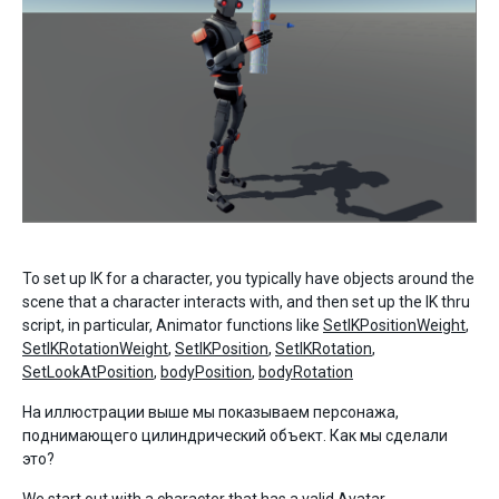
To set up IK for a character, you typically have objects around the
scene that a character interacts with, and then set up the IK thru
script, in particular, Animator functions like
SetIKPositionWeight
,
SetIKRotationWeight
,
SetIKPosition
,
SetIKRotation
,
SetLookAtPosition
,
bodyPosition
,
bodyRotation
На иллюстрации выше мы показываем персонажа,
поднимающего цилиндрический объект. Как мы сделали
это?