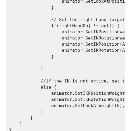
                    animator.SetLookAtPosition(
                }    

                // Set the right hand target p
                if(rightHandObj != null) {

                    animator.SetIKPositionWeig
                    animator.SetIKRotationWeig
                    animator.SetIKPosition(Ava
                    animator.SetIKRotation(Ava
                }        

            }

            //if the IK is not active, set the
            else {          

                animator.SetIKPositionWeight(A
                animator.SetIKRotationWeight(A
                animator.SetLookAtWeight(0);

            }

        }

    }    

}
