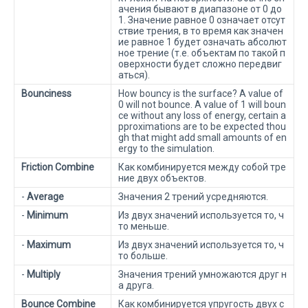
ачения бывают в диапазоне от 0 до
1. Значение равное 0 означает отсут
ствие трения, в то время как значен
ие равное 1 будет означать абсолют
ное трение (т.е. объектам по такой п
оверхности будет сложно передвиг
аться).
Bounciness
How bouncy is the surface? A value of
0 will not bounce. A value of 1 will boun
ce without any loss of energy, certain a
pproximations are to be expected thou
gh that might add small amounts of en
ergy to the simulation.
Friction Combine
Как комбинируется между собой тре
ние двух объектов.
-
Average
Значения 2 трений усредняются.
-
Minimum
Из двух значений используется то, ч
то меньше.
-
Maximum
Из двух значений используется то, ч
то больше.
-
Multiply
Значения трений умножаются друг н
а друга.
Bounce Combine
Как комбинируется упругость двух с