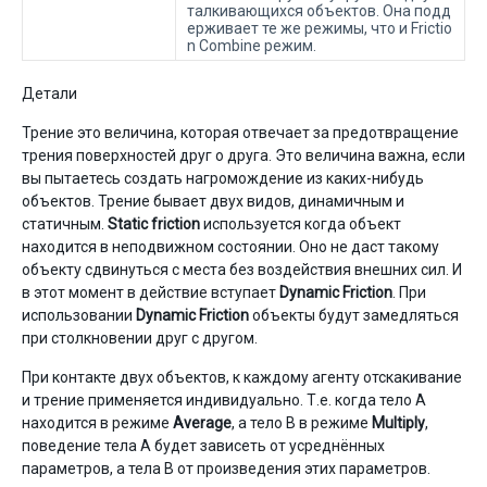
талкивающихся объектов. Она подд
ерживает те же режимы, что и Frictio
n Combine режим.
Детали
Трение это величина, которая отвечает за предотвращение
трения поверхностей друг о друга. Это величина важна, если
вы пытаетесь создать нагромождение из каких-нибудь
объектов. Трение бывает двух видов, динамичным и
статичным.
Static friction
используется когда объект
находится в неподвижном состоянии. Оно не даст такому
объекту сдвинуться с места без воздействия внешних сил. И
в этот момент в действие вступает
Dynamic Friction
. При
использовании
Dynamic Friction
объекты будут замедляться
при столкновении друг с другом.
При контакте двух объектов, к каждому агенту отскакивание
и трение применяется индивидуально. Т.е. когда тело А
находится в режиме
Average
, а тело B в режиме
Multiply
,
поведение тела А будет зависеть от усреднённых
параметров, а тела B от произведения этих параметров.