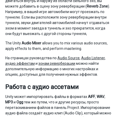
двигаться внутрь и наружу из области сильного эхо, вы
можете добавить в сцену зону реверберации (
Reverb Zone
).
Например, в вашей игре автомобили могут проезжать по
туннелю. Если вы расположите зону реверберации внутри
туннеля, звуки двигателей автомобилей начнут отдаваться
эхом в момент заезда в туннель и эхо прекратится, когда
они будут выезжать с другой стороны туннеля,
The Unity
Audio Mixer
allows you to mix various audio sources,
apply effects to them, and perform mastering.
На страницах руководства по
Audio Source
,
Audio Listener
,
аудио эффектам
и
зонам реверберации
можно найти
дополнительную информацию о многих настройках и
опциях, доступных для получения нужных эффектов.
Работа с аудио ассетами
Unity может импортировать файлы в форматах
AIFF
,
WAV
,
MP3
и
Ogg
тем же путем, что и другие ресурсы, просто
перетаскиванием файлов в панель Project. Импортирование
аудио файла создаёт аудио клип (Audio Clip), который можно