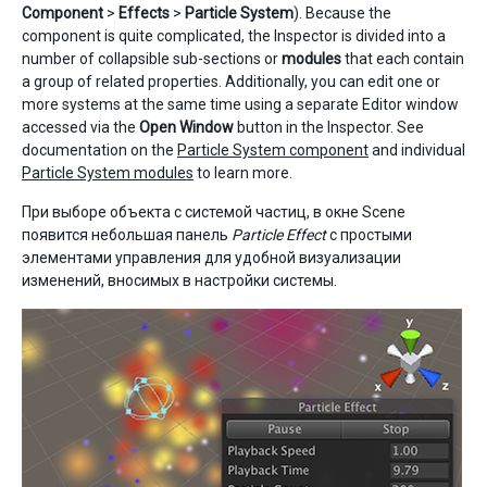
Component
>
Effects
>
Particle System
). Because the
component is quite complicated, the Inspector is divided into a
number of collapsible sub-sections or
modules
that each contain
a group of related properties. Additionally, you can edit one or
more systems at the same time using a separate Editor window
accessed via the
Open Window
button in the Inspector. See
documentation on the
Particle System component
and individual
Particle System modules
to learn more.
При выборе объекта с системой частиц, в окне Scene
появится небольшая панель
Particle Effect
с простыми
элементами управления для удобной визуализации
изменений, вносимых в настройки системы.