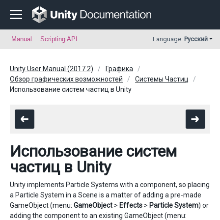
Manual
Scripting API
Language:
Русский
Unity User Manual (2017.2)
Графика
Обзор графических возможностей
Системы Частиц
Использование систем частиц в Unity
Использование систем
частиц в Unity
Unity implements Particle Systems with a component, so placing
a Particle System in a Scene is a matter of adding a pre-made
GameObject (menu:
GameObject
>
Effects
>
Particle System
) or
adding the component to an existing GameObject (menu: