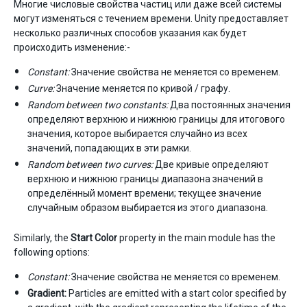
Многие числовые свойства частиц или даже всей системы
могут изменяться с течением времени. Unity предоставляет
несколько различных способов указания как будет
происходить изменение:-
Constant:
Значение свойства не меняется со временем.
Curve:
Значение меняется по кривой / графу.
Random between two constants:
Два постоянных значения
определяют верхнюю и нижнюю границы для итогового
значения, которое выбирается случайно из всех
значений, попадающих в эти рамки.
Random between two curves:
Две кривые определяют
верхнюю и нижнюю границы диапазона значений в
определённый момент времени; текущее значение
случайным образом выбирается из этого диапазона.
Similarly, the
Start Color
property in the main module has the
following options:
Constant:
Значение свойства не меняется со временем.
Gradient:
Particles are emitted with a start color specified by