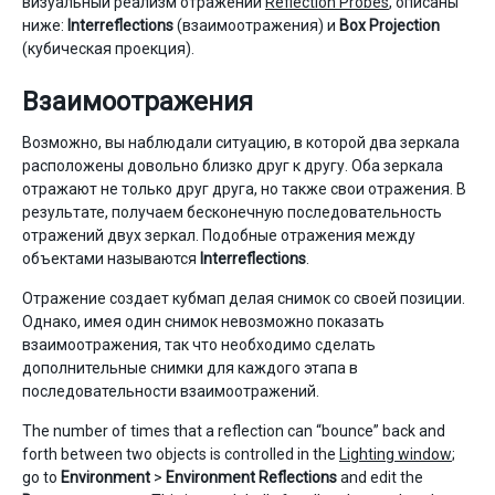
визуальный реализм отражений
Reflection Probes
, описаны
ниже:
Interreflections
(взаимоотражения) и
Box Projection
(кубическая проекция).
Взаимоотражения
Возможно, вы наблюдали ситуацию, в которой два зеркала
расположены довольно близко друг к другу. Оба зеркала
отражают не только друг друга, но также свои отражения. В
результате, получаем бесконечную последовательность
отражений двух зеркал. Подобные отражения между
объектами называются
Interreflections
.
Отражение создает кубмап делая снимок со своей позиции.
Однако, имея один снимок невозможно показать
взаимоотражения, так что необходимо сделать
дополнительные снимки для каждого этапа в
последовательности взаимоотражений.
The number of times that a reflection can “bounce” back and
forth between two objects is controlled in the
Lighting window
;
go to
Environment
>
Environment Reflections
and edit the