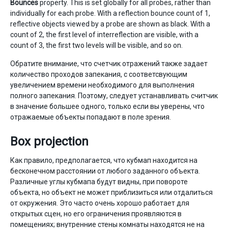
Bounces
property. This is set globally for all probes, rather than
individually for each probe. With a reflection bounce count of 1,
reflective objects viewed by a probe are shown as black. With a
count of 2, the first level of interreflection are visible, with a
count of 3, the first two levels will be visible, and so on.
Обратите внимание, что счетчик отражений также задает
количество проходов запекания, с соответсвующим
увеличением времени необходимого для выполнения
полного запекания. Поэтому, следует устанавливать считчик
в значение большее одного, только если вы уверены, что
отражаемые объекты попадают в поле зрения.
Box projection
Как правило, предполагается, что кубмап находится на
бесконечном расстоянии от любого заданного объекта.
Различные углы кубмапа будут видны, при повороте
объекта, но объект не может приблизиться или отдалиться
от окружения. Это часто очень хорошо работает для
открытых сцен, но его ограничения проявляются в
помещениях; внутренние стены комнаты находятся не на