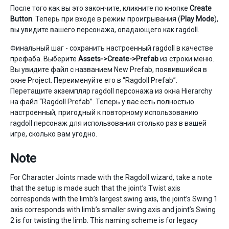
После того как вы это закончите, кликните по кнопке
Create
Button
. Теперь при входе в режим проигрывания (
Play Mode
),
вы увидите вашего персонажа, опадающего как ragdoll.
Финальный шаг - сохранить настроенный ragdoll в качестве
префаба. Выберите
Assets->Create->Prefab
из строки меню.
Вы увидите файл с названием New Prefab, появившийся в
окне Project. Переименуйте его в “Ragdoll Prefab”.
Перетащите экземпляр ragdoll персонажа из окна Hierarchy
на файл “Ragdoll Prefab”. Теперь у вас есть полностью
настроенный, пригодный к повторному использованию
ragdoll персонаж для использования столько раз в вашей
игре, сколько вам угодно.
Note
For Character Joints made with the Ragdoll wizard, take a note
that the setup is made such that the joint’s Twist axis
corresponds with the limb’s largest swing axis, the joint’s Swing 1
axis corresponds with limb’s smaller swing axis and joint’s Swing
2 is for twisting the limb. This naming scheme is for legacy