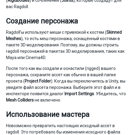
(
Rigidbodies
) и сочленения (
Joints
), которые создадут для
вас Ragdoll.
Создание персонажа
Ragdoll’ы используют меши с привязкой к костям (
Skinned
Meshes
), то есть меш персонажа, оснащённый костями в
пакете 3D моделирования. Поэтому, вы должны строить
ragdoll персонажей в пакетах 3D моделирования, таких как
Maya или Cinema4D.
После того как вы создали и оснастили (rigged) вашего
персонажа, сохраните ассет как обычно в вашей папке
проекта (
Project Folder
). Когда вы переключитесь в Unity, вы
увидите файл ассета персонажа. Выберите этот файл и в
инспекторе появится диалог
Import Settings
. Убедитесь, что
Mesh Colliders
не включено.
Использование мастера
Невозможно превратить настоящих исходный ассет в
ragdoll. Это потребовало бы изменения исходного файла