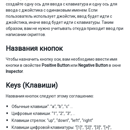
создайте одну ось для ввода с клавиатура и одну ось для
ввода с джойстика с одинаковым именем. Если
пользователь использует джойстик, ввод будет идти с
джойстика, иначе ввод будет идти с клавиатуры. Таким
образом, вам не нужно учитывать откуда приходит ввод при
написании скриптов.
Названия кнопок
Чтобы назначить кнопку оси, вам необходимо ввести имя
кнопки в свойстве
Positive Button
или
Negative Button
в окне
Inspector
.
Keys (Клавиши)
Названия кнопок следуют этому соглашению:
Обычные клавиши“: ”a“, ”b“, ”c" …
Цифровые клавиши: “1”, “2”, “3”, …
Клавиши стрелок: “up”, “down”, “left”, “right”
Клавиши цифровой клавиатуры: “[1]”, “[2]”, “[3]”, “[+]”,