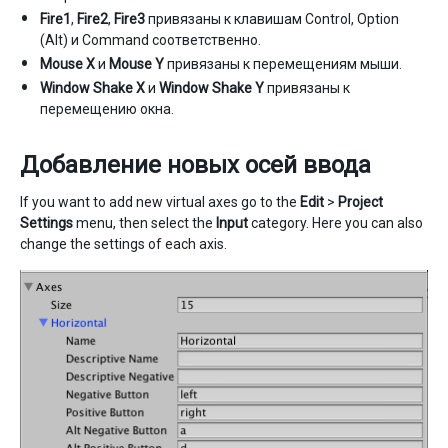
Fire1
,
Fire2
,
Fire3
привязаны к клавишам Control, Option
(Alt) и Command соответственно.
Mouse X
и
Mouse Y
привязаны к перемещениям мыши.
Window Shake X
и
Window Shake Y
привязаны к
перемещению окна.
Добавление новых осей ввода
If you want to add new virtual axes go to the
Edit
>
Project
Settings
menu, then select the
Input
category. Here you can also
change the settings of each axis.