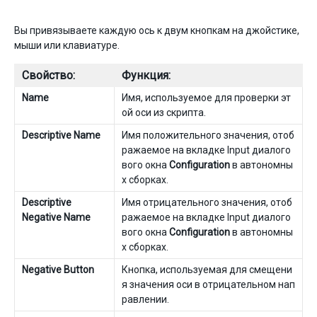
Вы привязываете каждую ось к двум кнопкам на джойстике,
мыши или клавиатуре.
Свойство:
Функция:
Name
Имя, используемое для проверки эт
ой оси из скрипта.
Descriptive Name
Имя положительного значения, отоб
ражаемое на вкладке Input диалого
вого окна
Configuration
в автономны
х сборках.
Descriptive
Имя отрицательного значения, отоб
Negative Name
ражаемое на вкладке Input диалого
вого окна
Configuration
в автономны
х сборках.
Negative Button
Кнопка, используемая для смещени
я значения оси в отрицательном нап
равлении.