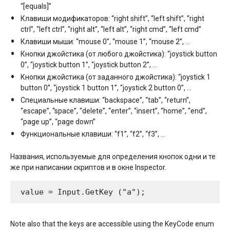
“[equals]”
Клавиши модификаторов: “right shift”, “left shift”, “right
ctrl”, “left ctrl”, “right alt”, “left alt”, “right cmd”, “left cmd”
Клавиши мыши: “mouse 0”, “mouse 1”, “mouse 2”, …
Кнопки джойстика (от любого джойстика): “joystick button
0”, “joystick button 1”, “joystick button 2”, …
Кнопки джойстика (от заданного джойстика): “joystick 1
button 0”, “joystick 1 button 1”, “joystick 2 button 0”, …
Специальные клавиши: “backspace”, “tab”, “return”,
“escape”, “space”, “delete”, “enter”, “insert”, “home”, “end”,
“page up”, “page down”
Функциональные клавиши: “f1”, “f2”, “f3”, …
Названия, используемые для определения кнопок одни и те
же при написании скриптов и в окне Inspector.
Note also that the keys are accessible using the KeyCode enum