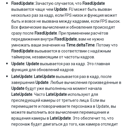
FixedUpdate:
Зачастую случается, что
FixedUpdate
вызывается чаще чем
Update
. FU может быть вызван
несколько раз за кадр, если FPS низок и функция может
быть и вовсе не вызвана между кадрами, если FPS высок.
Все физические вычисления и обновления происходят
сразу после
FixedUpdate
. При применении расчётов
передвижения внутри
FixedUpdate
, вам не нужно
умножать ваши значения на
Time.deltaTime
. Потому что
FixedUpdate
вызывается в соответствии с надёжным
таймером, независящим от частоты кадров.
Update:
Update
вызывается раз за кадр. Это главная
функция для обновлений кадров.
LateUpdate:
LateUpdate
вызывается раз в кадр, после
завершения
Update
. Любые вычисления произведённые в
Update
будут уже выполнены на момент начала
LateUpdate
. Часто
LateUpdate
используют для
преследующей камеры от третьего лица. Если вы
перемещаете и поворачиваете персонажа в Update, вы
можете выполнить все вычисления перемещения и
вращения камеры в
LateUpdate
. Это обеспечит то, что
персонаж будет двигаться до того, как камера отследит