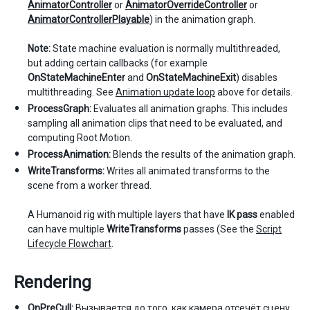
AnimatorController
or
AnimatorOverrideController
or
AnimatorControllerPlayable
) in the animation graph.
Note:
State machine evaluation is normally multithreaded,
but adding certain callbacks (for example
OnStateMachineEnter
and
OnStateMachineExit
) disables
multithreading. See
Animation update loop
above for details.
ProcessGraph:
Evaluates all animation graphs. This includes
sampling all animation clips that need to be evaluated, and
computing Root Motion.
ProcessAnimation:
Blends the results of the animation graph.
WriteTransforms:
Writes all animated transforms to the
scene from a worker thread.
A Humanoid rig with multiple layers that have
IK pass
enabled
can have multiple
WriteTransforms
passes (See the
Script
Lifecycle Flowchart
.
Rendering
OnPreCull:
Вызывается до того, как камера отсечёт сцену.