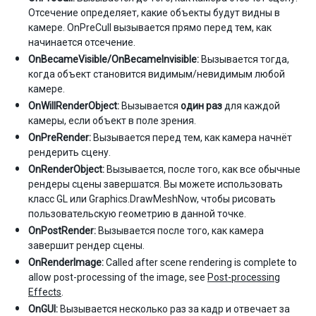
Отсечение определяет, какие объекты будут видны в
камере. OnPreCull вызывается прямо перед тем, как
начинается отсечение.
OnBecameVisible/OnBecameInvisible:
Вызывается тогда,
когда объект становится видимым/невидимым любой
камере.
OnWillRenderObject:
Вызывается
один раз
для каждой
камеры, если объект в поле зрения.
OnPreRender:
Вызывается перед тем, как камера начнёт
рендерить сцену.
OnRenderObject:
Вызывается, после того, как все обычные
рендеры сцены завершатся. Вы можете использовать
класс GL или Graphics.DrawMeshNow, чтобы рисовать
пользовательскую геометрию в данной точке.
OnPostRender:
Вызывается после того, как камера
завершит рендер сцены.
OnRenderImage:
Called after scene rendering is complete to
allow post-processing of the image, see
Post-processing
Effects
.
OnGUI:
Вызывается несколько раз за кадр и отвечает за