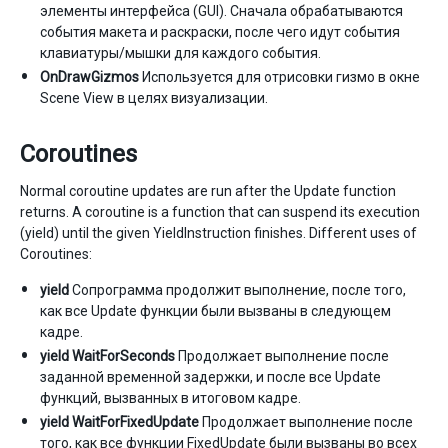
элементы интерфейса (GUI). Сначала обрабатываются
события макета и раскраски, после чего идут события
клавиатуры/мышки для каждого события.
OnDrawGizmos
Используется для отрисовки гизмо в окне
Scene View в целях визуализации.
Coroutines
Normal coroutine updates are run after the Update function
returns. A coroutine is a function that can suspend its execution
(yield) until the given YieldInstruction finishes. Different uses of
Coroutines:
yield
Сопрограмма продолжит выполнение, после того,
как все Update функции были вызваны в следующем
кадре.
yield WaitForSeconds
Продолжает выполнение после
заданной временной задержки, и после все Update
функций, вызванных в итоговом кадре.
yield WaitForFixedUpdate
Продолжает выполнение после
того, как все функции FixedUpdate были вызваны во всех