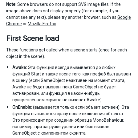
Note
: Some browsers do not support SVG image files. If the
image above does not display properly (for example, if you
cannot see any text), please try another browser, such as
Google
Chrome
or
Mozilla Firefox
.
First Scene load
These functions get called when a scene starts (once for each
object in the scene).
Awake:
Эта функция всегда вызывается до любых
функций Start и также после того, как префаб был вызван
в сцену (если GameObject неактивен на момент старта,
Awake не будет вызван, пока GameObject не будет
активирован, или функция в каком-нибудь
прикреплённом скрипте не вызовет Awake).
OnEnable:
(вызывается только если объект активен): Эта
функция вызывается сразу после включения объекта.
Это происходит при создании образца MonoBehaviour,
например, при загрузке уровня или был вызван
GameObject с компонентом скрипта.