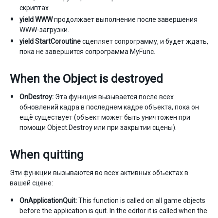
скриптах
yield WWW
продолжает выполнение после завершения
WWW-загрузки.
yield StartCoroutine
сцепляет сопрограмму, и будет ждать,
пока не завершится сопрограмма MyFunc.
When the Object is destroyed
OnDestroy:
Эта функция вызывается после всех
обновлений кадра в последнем кадре объекта, пока он
ещё существует (объект может быть уничтожен при
помощи Object.Destroy или при закрытии сцены).
When quitting
Эти функции вызываются во всех активных объектах в
вашей сцене:
OnApplicationQuit:
This function is called on all game objects
before the application is quit. In the editor it is called when the