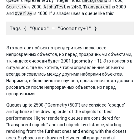
queue is represented by integer index;
Background
is 1000,
Geometry
is 2000,
AlphaTest
is 2450,
Transparent
is 3000
and
Overlay
is 4000. If a shader uses a queue like this:
Это заставит объект отрендериться после всех
непрозрачных объектов, но перед прозрачными объектами,
т.к. индекс очереди будет 2001 (geometry + 1). Это полезно в
ситуациях, где вы хотите, чтобы определённые объекты
всегда рисовались между другими наборами объектов.
Например, в большинстве случаев, прозрачная вода должна
рисоваться после непрозрачных объектов, но перед
прозрачными.
Queues up to 2500 (“Geometry+500”) are consided “opaque”
and optimize the drawing order of the objects for best
performance. Higher rendering queues are considered for
“transparent objects” and sort objects by distance, starting
rendering from the furthest ones and ending with the closest
ones. Skyboxes are drawn in between all opaque and all