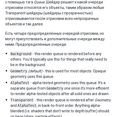
с помощью тэга
Queue
. Шейдер решает к какой очереди
отрисовки относятся его объекты, таким образом любые
Transparent шейдеры (шейдеры с прозрачностью)
отрисовываются после отрисовки всех непрозрачных
объектов и так далее.
Есть четыре предопределённых очередей отрисовки, но
могут присутствовать и дополнительные очереди между
ними. Предопределённые очереди:
Background
- this render queue is rendered before any
others. You’d typically use this for things that really need to
be in the background.
Geometry
(default)
- this is used for most objects. Opaque
geometry uses this queue.
AlphaTest
- alpha tested geometry uses this queue. It’s a
separate queue from
Geometry
one since it’s more efficient
to render alpha-tested objects after all solid ones are drawn.
Transparent
- this render queue is rendered after
Geometry
and
AlphaTest
, in back-to-front order. Anything alpha-
blended (i.e. shaders that don’t write to depth buffer) should
go here (glass, particle effects).