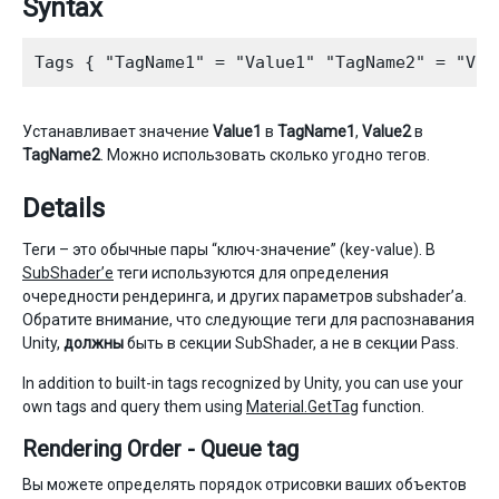
Syntax
Устанавливает значение
Value1
в
TagName1
,
Value2
в
TagName2
. Можно использовать сколько угодно тегов.
Details
Теги – это обычные пары “ключ-значение” (key-value). В
SubShader’е
теги используются для определения
очередности рендеринга, и других параметров subshader’а.
Обратите внимание, что следующие теги для распознавания
Unity,
должны
быть в секции SubShader, а не в секции Pass.
In addition to built-in tags recognized by Unity, you can use your
own tags and query them using
Material.GetTag
function.
Rendering Order - Queue tag
Вы можете определять порядок отрисовки ваших объектов