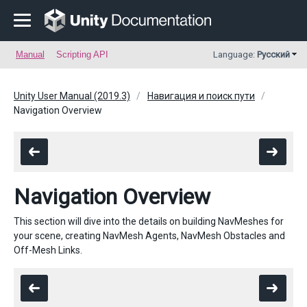
Manual
Scripting API
Language:
Русский
Unity User Manual (2019.3)
Навигация и поиск пути
Navigation Overview
Navigation Overview
This section will dive into the details on building NavMeshes for
your scene, creating NavMesh Agents, NavMesh Obstacles and
Off-Mesh Links.