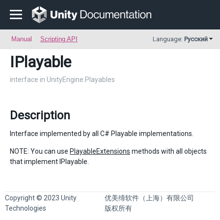
Manual
Scripting API
Language:
Русский
IPlayable
interface in UnityEngine.Playables
Description
Interface implemented by all C# Playable implementations.
NOTE: You can use
PlayableExtensions
methods with all objects
that implement IPlayable.
Copyright © 2023 Unity
优美缔软件（上海）有限公司
Technologies
版权所有