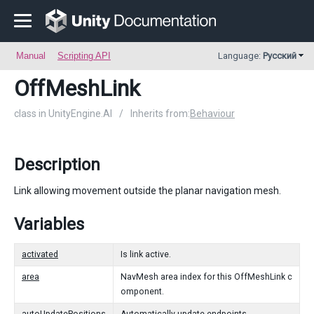
Manual
Scripting API
Language:
Русский
OffMeshLink
class in UnityEngine.AI
/
Inherits from:
Behaviour
Description
Link allowing movement outside the planar navigation mesh.
Variables
activated
Is link active.
area
NavMesh area index for this OffMeshLink c
omponent.