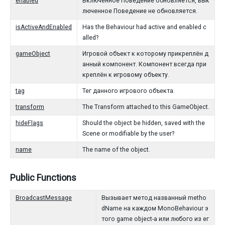
enabled
Включенное Поведение обновляется, вык
люченное Поведение не обновляется.
isActiveAndEnabled
Has the Behaviour had active and enabled c
alled?
gameObject
Игровой объект к которому прикреплён д
анный компонент. Компонент всегда при
креплён к игровому объекту.
tag
Тег данного игрового объекта.
transform
The Transform attached to this GameObject.
hideFlags
Should the object be hidden, saved with the
Scene or modifiable by the user?
name
The name of the object.
Public Functions
BroadcastMessage
Вызывает метод названный metho
dName на каждом MonoBehaviour э
того game object-а или любого из ег