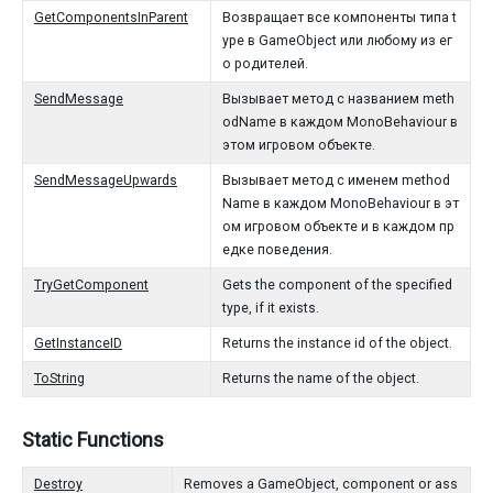
GetComponentsInParent
Возвращает все компоненты типа t
ype в GameObject или любому из ег
о родителей.
SendMessage
Вызывает метод с названием meth
odName в каждом MonoBehaviour в
этом игровом объекте.
SendMessageUpwards
Вызывает метод с именем method
Name в каждом MonoBehaviour в эт
ом игровом объекте и в каждом пр
едке поведения.
TryGetComponent
Gets the component of the specified
type, if it exists.
GetInstanceID
Returns the instance id of the object.
ToString
Returns the name of the object.
Static Functions
Destroy
Removes a GameObject, component or ass