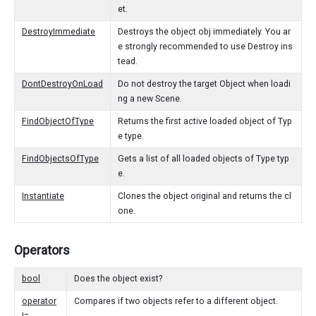
et.
DestroyImmediate
Destroys the object obj immediately. You ar
e strongly recommended to use Destroy ins
tead.
DontDestroyOnLoad
Do not destroy the target Object when loadi
ng a new Scene.
FindObjectOfType
Returns the first active loaded object of Typ
e type.
FindObjectsOfType
Gets a list of all loaded objects of Type typ
e.
Instantiate
Clones the object original and returns the cl
one.
Operators
bool
Does the object exist?
operator
Compares if two objects refer to a different object.