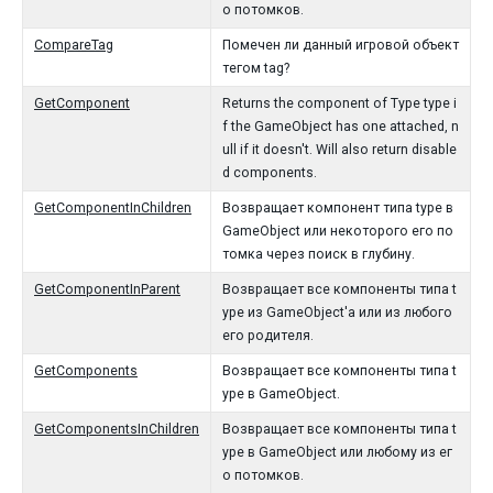
о потомков.
CompareTag
Помечен ли данный игровой объект
тегом tag?
GetComponent
Returns the component of Type type i
f the GameObject has one attached, n
ull if it doesn't. Will also return disable
d components.
GetComponentInChildren
Возвращает компонент типа type в
GameObject или некоторого его по
томка через поиск в глубину.
GetComponentInParent
Возвращает все компоненты типа t
ype из GameObject'а или из любого
его родителя.
GetComponents
Возвращает все компоненты типа t
ype в GameObject.
GetComponentsInChildren
Возвращает все компоненты типа t
ype в GameObject или любому из ег
о потомков.