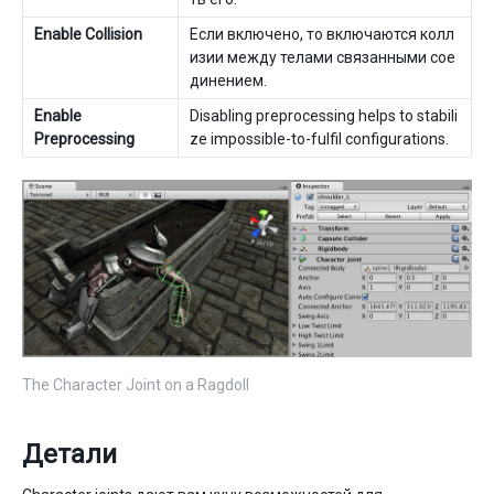
Enable Collision
Если включено, то включаются колл
изии между телами связанными сое
динением.
Enable
Disabling preprocessing helps to stabili
Preprocessing
ze impossible-to-fulfil configurations.
The Character Joint on a Ragdoll
Детали