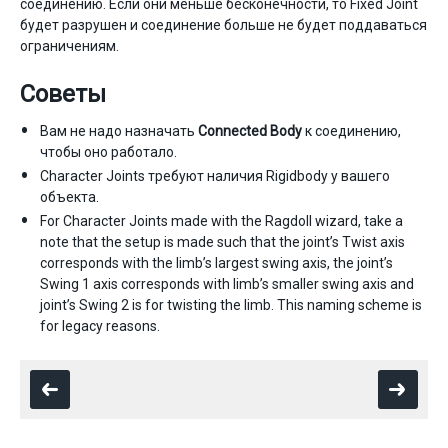
соединению. Если они меньше бесконечности, то Fixed Joint
будет разрушен и соединение больше не будет поддаваться
ограничениям.
Советы
Вам не надо назначать
Connected Body
к соединению,
чтобы оно работало.
Character Joints требуют наличия Rigidbody у вашего
объекта.
For Character Joints made with the Ragdoll wizard, take a
note that the setup is made such that the joint’s Twist axis
corresponds with the limb’s largest swing axis, the joint’s
Swing 1 axis corresponds with limb’s smaller swing axis and
joint’s Swing 2 is for twisting the limb. This naming scheme is
for legacy reasons.