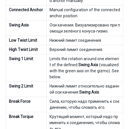
d anchor manually.
Connected Anchor
Manual configuration of the connected
anchor position.
Swing Axis
Оси качения. Визуализировано при п
омощи зелёного конуса-гизмо.
Low Twist Limit
Нижний лимит соединения.
High Twist Limit
Верхний лимит соединения.
Swing 1 Limit
Limits the rotation around one elemen
t of the defined
Swing Axis
(visualized
with the green axis on the gizmo). See
below.
Swing 2 Limit
Нижний лимит относительно заданн
ой оси качения
Swing Axis
.
Break Force
Сила, которую надо применить к сое
динению, чтобы сломать его.
Break Torque
Крутящий момент, который надо пр
именить к соединению, чтобы слома
ть его.