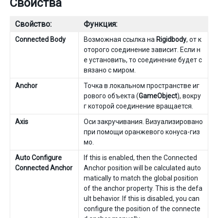
Свойства
Свойство:
Функция:
Connected Body
Возможная ссылка на
Rigidbody
, от к
оторого соединение зависит. Если н
е установить, то соединение будет с
вязано с миром.
Anchor
Точка в локальном пространстве иг
рового объекта (
GameObject
), вокру
г которой соединение вращается.
Axis
Оси закручивания. Визуализировано
при помощи оранжевого конуса-гиз
мо.
Auto Configure
If this is enabled, then the Connected
Connected Anchor
Anchor position will be calculated auto
matically to match the global position
of the anchor property. This is the defa
ult behavior. If this is disabled, you can
configure the position of the connecte