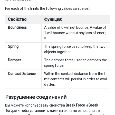
For each of the limits the following values can be set:
Свойство:
Функция:
Bounciness
A value of 0 will not bounce. A value of
1 will bounce without any loss of energ
y.
Spring
The spring force used to keep the two
objects together.
Damper
The damper force used to dampen the
spring force.
Contact Distance
Within the contact distance from the li
mit contacts will persist in order to avoi
d jitter.
Разрушение соединений
Вы можете использовать свойства
Break Force
и
Break
Torque
, чтобы установить лимиты силы по отношению к