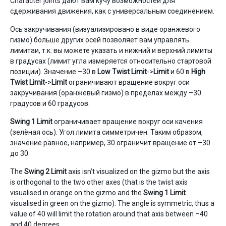
Character joints дают вам кучу возможностей для
сдерживания движения, как с универсальным соединением.
Ось закручивания (визуализировано в виде оранжевого
гизмо) больше других осей позволяет вам управлять
лимитаи, т.к. вы можете указать и нижний и верхний лимиты
в градусах (лимит угла измеряется относительно стартовой
позиции). Значение –30 в
Low Twist Limit
->
Limit
и 60 в
High
Twist Limit
->
Limit
ограничивают вращение вокруг оси
закручивания (оранжевый гизмо) в пределах между –30
градусов и 60 градусов.
Swing 1 Limit
ограничивает вращение вокруг оси качения
(зелёная ось). Угол лимита симметричен. Таким образом,
значение равное, например, 30 ограничит вращение от –30
до 30.
The
Swing 2 Limit
axis isn’t visualized on the gizmo but the axis
is orthogonal to the two other axes (that is the twist axis
visualised in orange on the gizmo and the
Swing 1 Limit
visualised in green on the gizmo). The angle is symmetric, thus a
value of 40 will limit the rotation around that axis between –40
and 40 degrees.