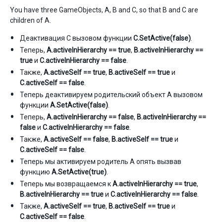
You have three GameObjects, A, B and C, so that B and C are
children of A.
Деактивация C вызовом функции
C.SetActive(false)
.
Теперь,
A.activeInHierarchy == true
,
B.activeInHierarchy ==
true
и
C.activeInHierarchy == false
.
Также,
A.activeSelf == true
,
B.activeSelf == true
и
C.activeSelf == false
.
Теперь деактивируем родительский объект A вызовом
функции
A.SetActive(false)
.
Теперь,
A.activeInHierarchy == false
,
B.activeInHierarchy ==
false
и
C.activeInHierarchy == false
.
Также,
A.activeSelf == false
,
B.activeSelf == true
и
C.activeSelf == false
.
Теперь мы активируем родитель A опять вызвав
функцию
A.SetActive(true)
.
Теперь мы возвращаемся к
A.activeInHierarchy == true
,
B.activeInHierarchy == true
и
C.activeInHierarchy == false
.
Также,
A.activeSelf == true
,
B.activeSelf == true
и
C.activeSelf == false
.