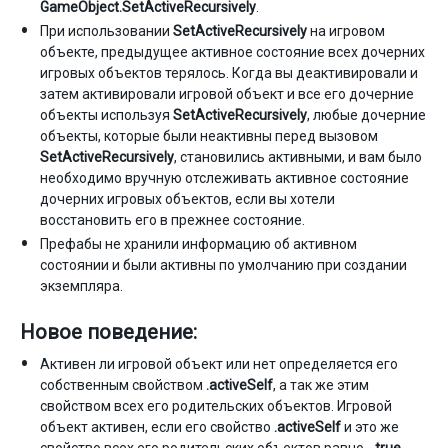
GameObject.SetActiveRecursively
.
При использовании
SetActiveRecursively
на игровом
объекте, предыдущее активное состояние всех дочерних
игровых объектов терялось. Когда вы деактивировали и
затем активировали игровой объект и все его дочерние
объекты используя
SetActiveRecursively
, любые дочерние
объекты, которые были неактивны перед вызовом
SetActiveRecursively
, становились активными, и вам было
необходимо вручную отслеживать активное состояние
дочерних игровых объектов, если вы хотели
восстановить его в прежнее состояние.
Префабы не хранили информацию об активном
состоянии и были активны по умолчанию при создании
экземпляра.
Новое поведение:
Активен ли игровой объект или нет определяется его
собственным свойством
.activeSelf
, а так же этим
свойством всех его родительских объектов. Игровой
объект активен, если его свойство
.activeSelf
и это же