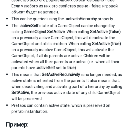
свойство всех его родительских объектов равно -
true
.
Если у любого из них это свойство равно -
false
, игровой
объект будет неактивен.
This can be queried using the
.activeInHierarchy
property.
The
.activeSelf
state of a GameObject can be changed by
calling
GameObject.SetActive
. When calling
SetActive (false)
on a previously active GameObject, this will deactivate the
GameObject and all its children. When calling
SetActive (true)
on a previously inactive GameObject, this will activate the
GameObject, if all its parents are active. Children will be
activated when all their parents are active (i.e., when all their
parents have
.activeSelf
set to
true
).
This means that
SetActiveRecursively
is no longer needed, as
active state is inherited from the parents. It also means that,
when deactivating and activating part of a hierarchy by calling
SetActive
, the previous active state of any child GameObject
will be preserved.
Prefabs can contain active state, which is preserved on
prefab instantiation.
Пример: