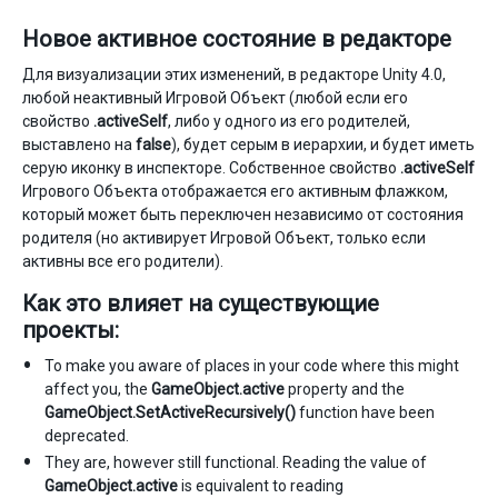
Новое активное состояние в редакторе
Для визуализации этих изменений, в редакторе Unity 4.0,
любой неактивный Игровой Объект (любой если его
свойство
.activeSelf
, либо у одного из его родителей,
выставлено на
false
), будет серым в иерархии, и будет иметь
серую иконку в инспекторе. Собственное свойство
.activeSelf
Игрового Объекта отображается его активным флажком,
который может быть переключен независимо от состояния
родителя (но активирует Игровой Объект, только если
активны все его родители).
Как это влияет на существующие
проекты:
To make you aware of places in your code where this might
affect you, the
GameObject.active
property and the
GameObject.SetActiveRecursively()
function have been
deprecated.
They are, however still functional. Reading the value of
GameObject.active
is equivalent to reading