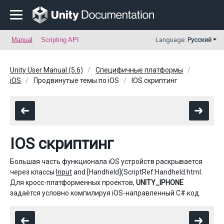
Manual
Scripting API
Language:
Русский
Unity User Manual (5.6)
Специфичные платформы
iOS
Продвинутые темы по iOS
IOS cкриптинг
IOS cкриптинг
Большая часть функционала iOS устройств раскрывается
через классы
Input
and [Handheld](ScriptRef:Handheld.html.
Для кросс-платформенных проектов,
UNITY_IPHONE
задаётся условно компилируя iOS-направленный C# код.