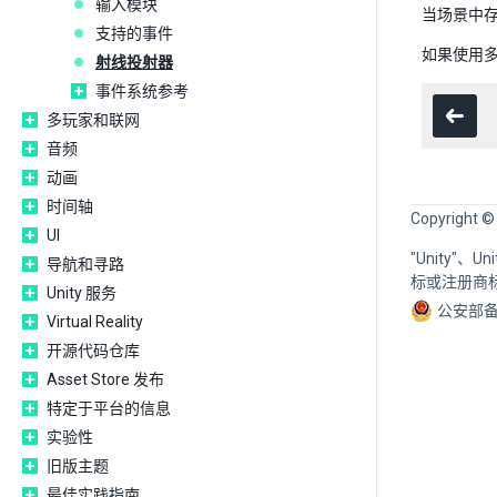
输入模块
当场景中
支持的事件
如果使用
射线投射器
事件系统参考
多玩家和联网
音频
动画
时间轴
Copyright ©
UI
"Unity"、
导航和寻路
标或注册商
Unity 服务
公安部备
Virtual Reality
开源代码仓库
Asset Store 发布
特定于平台的信息
实验性
旧版主题
最佳实践指南