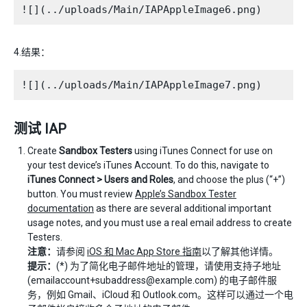
4.结果：
测试 IAP
Create
Sandbox Testers
using iTunes Connect for use on
your test device’s iTunes Account. To do this, navigate to
iTunes Connect > Users and Roles
, and choose the plus (“+”)
button. You must review
Apple’s Sandbox Tester
documentation
as there are several additional important
usage notes, and you must use a real email address to create
Testers.
注意：
请参阅
iOS 和 Mac App Store 指南
以了解其他详情。
提示：
(*) 为了简化电子邮件地址的管理，请使用支持子地址
(emailaccount+subaddress@example.com) 的电子邮件服
务，例如 Gmail、iCloud 和 Outlook.com。这样可以通过一个电