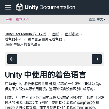
手册
脚本 API
语言:
中文
Unity User Manual (2017.2)
图形
图形参考
着色器参考
编写顶点和片元着色器
Unity 中使用的着色语言
Unity 中使用的着色语言
在 Unity 中，
着色器程序
是用
HLSL
语言的一个变种（也称为
Cg
，
但对于大部分实际使用情况，这两种语言没有区别）编写的。
目前，为了在不同平台之间实现最大程度的可移植性，请使用 DX9
风格的 HLSL 编写程序（例如，使用 DX9 风格的
sampler2D
和
tex2D
进行纹理采样，而不是使用 DX10 风格的
Texture2D
、