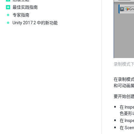
最佳实践指南
专家指南
Unity 2017.2 中的新功能
录制模式下的 
在录制模
和可动画
要开始创
在 In
色菱形
在 I
在 S