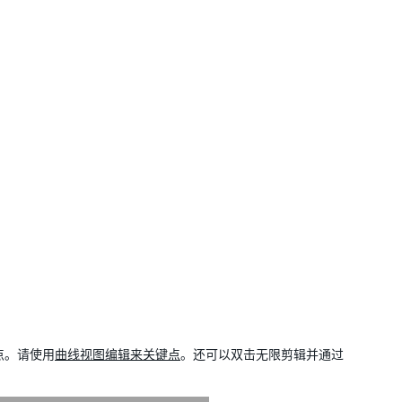
键点。请使用
曲线视图编辑来关键点
。还可以双击无限剪辑并通过