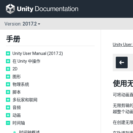
Version:
2017.2
手册
Unity User
Unity User Manual (2017.2)
在 Unity 中操作
2D
图形
使用
物理系统
脚本
可将动画直
多玩家和联网
无限剪辑的
音频
越整个动
动画
在创建无
时间轴
时间轴概述