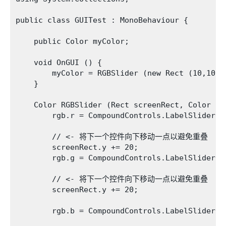
public class GUITest : MonoBehaviour {

    public Color myColor;

    void OnGUI () {

        myColor = RGBSlider (new Rect (10,10,20
    }

    Color RGBSlider (Rect screenRect, Color rgb
        rgb.r = CompoundControls.LabelSlider (
        // <- 将下一个控件向下移动一点以避免重叠

        screenRect.y += 20; 

        rgb.g = CompoundControls.LabelSlider (
        // <- 将下一个控件向下移动一点以避免重叠

        screenRect.y += 20; 

        rgb.b = CompoundControls.LabelSlider (