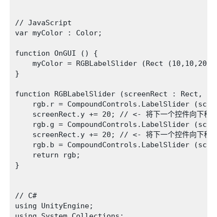
// JavaScript

var myColor : Color;

function OnGUI () {

    myColor = RGBLabelSlider (Rect (10,10,200,2
}

function RGBLabelSlider (screenRect : Rect, rgb
    rgb.r = CompoundControls.LabelSlider (scre
    screenRect.y += 20; // <- 将下一个控件向下
    rgb.g = CompoundControls.LabelSlider (scre
    screenRect.y += 20; // <- 将下一个控件向下
    rgb.b = CompoundControls.LabelSlider (scre
    return rgb;

}

// C#

using UnityEngine;

using System.Collections;
