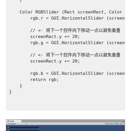
    Color RGBSlider (Rect screenRect, Color rgb
        rgb.r = GUI.HorizontalSlider (screenRec
        // <- 将下一个控件向下移动一点以避免重叠

        screenRect.y += 20; 

        rgb.g = GUI.HorizontalSlider (screenRec
        // <- 将下一个控件向下移动一点以避免重叠

        screenRect.y += 20; 

        rgb.b = GUI.HorizontalSlider (screenRec
        return rgb;

    }

}
