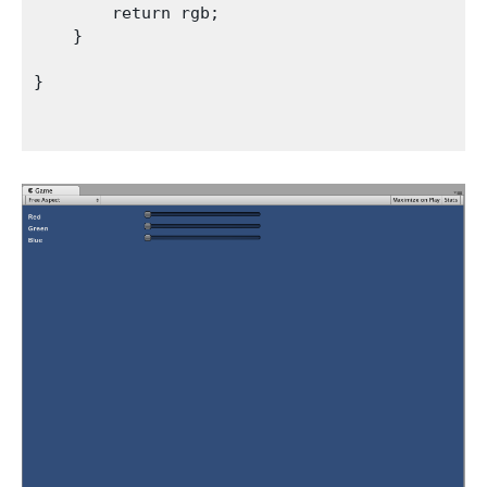
        return rgb;

    }   

}
