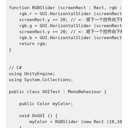
function RGBSlider (screenRect : Rect, rgb : Co
    rgb.r = GUI.HorizontalSlider (screenRect, r
    screenRect.y += 20; // <- 将下一个控件向下
    rgb.g = GUI.HorizontalSlider (screenRect, r
    screenRect.y += 20; // <- 将下一个控件向下
    rgb.b = GUI.HorizontalSlider (screenRect, r
    return rgb;

}

// C#

using UnityEngine;

using System.Collections;

public class GUITest : MonoBehaviour {

    public Color myColor;

    void OnGUI () {

        myColor = RGBSlider (new Rect (10,10,20
    }
