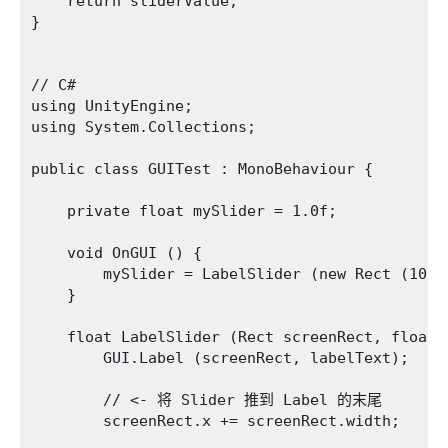
    return sliderValue;

}

// C#

using UnityEngine;

using System.Collections;

public class GUITest : MonoBehaviour {

    private float mySlider = 1.0f;

    void OnGUI () {

        mySlider = LabelSlider (new Rect (10, 
    }

    float LabelSlider (Rect screenRect, float 
        GUI.Label (screenRect, labelText);

        // <- 将 Slider 推到 Label 的末尾

        screenRect.x += screenRect.width; 
