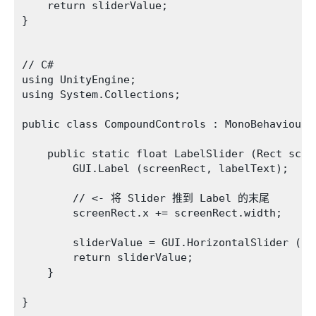
    return sliderValue;

}

// C#

using UnityEngine;

using System.Collections;

public class CompoundControls : MonoBehaviour {
    public static float LabelSlider (Rect scre
        GUI.Label (screenRect, labelText);

        // <- 将 Slider 推到 Label 的末尾

        screenRect.x += screenRect.width; 

        sliderValue = GUI.HorizontalSlider (sc
        return sliderValue;

    }

}
