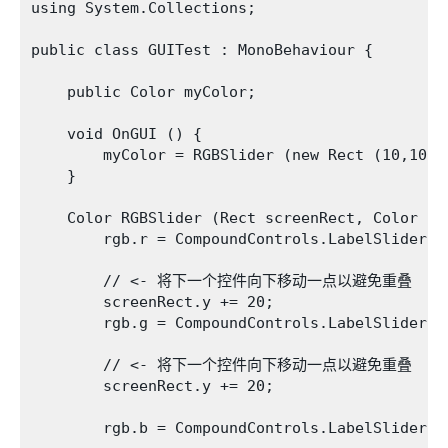
using System.Collections;

public class GUITest : MonoBehaviour {

    public Color myColor;

    void OnGUI () {

        myColor = RGBSlider (new Rect (10,10,20
    }

    Color RGBSlider (Rect screenRect, Color rgb
        rgb.r = CompoundControls.LabelSlider (
        // <- 将下一个控件向下移动一点以避免重叠

        screenRect.y += 20; 

        rgb.g = CompoundControls.LabelSlider (
        // <- 将下一个控件向下移动一点以避免重叠

        screenRect.y += 20; 

        rgb.b = CompoundControls.LabelSlider (