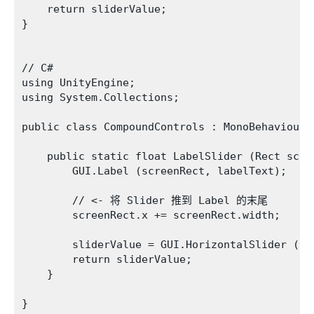
    return sliderValue;

}

// C#

using UnityEngine;

using System.Collections;

public class CompoundControls : MonoBehaviour {
    public static float LabelSlider (Rect scre
        GUI.Label (screenRect, labelText);

        // <- 将 Slider 推到 Label 的末尾

        screenRect.x += screenRect.width; 

        sliderValue = GUI.HorizontalSlider (sc
        return sliderValue;

    }

}
