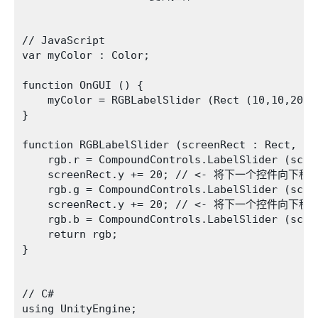
// JavaScript

var myColor : Color;

function OnGUI () {

    myColor = RGBLabelSlider (Rect (10,10,200,2
}

function RGBLabelSlider (screenRect : Rect, rgb
    rgb.r = CompoundControls.LabelSlider (scre
    screenRect.y += 20; // <- 将下一个控件向下
    rgb.g = CompoundControls.LabelSlider (scre
    screenRect.y += 20; // <- 将下一个控件向下
    rgb.b = CompoundControls.LabelSlider (scre
    return rgb;

}

// C#

using UnityEngine;
