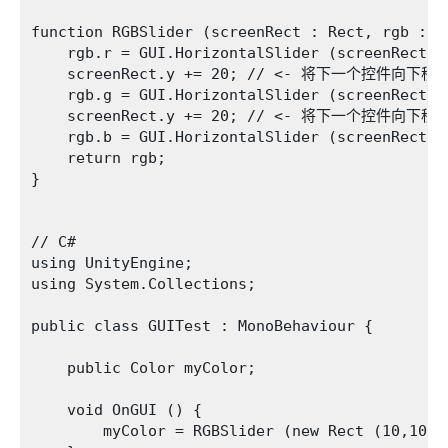
function RGBSlider (screenRect : Rect, rgb : Co
    rgb.r = GUI.HorizontalSlider (screenRect, r
    screenRect.y += 20; // <- 将下一个控件向下
    rgb.g = GUI.HorizontalSlider (screenRect, r
    screenRect.y += 20; // <- 将下一个控件向下
    rgb.b = GUI.HorizontalSlider (screenRect, r
    return rgb;

}

// C#

using UnityEngine;

using System.Collections;

public class GUITest : MonoBehaviour {

    public Color myColor;

    void OnGUI () {

        myColor = RGBSlider (new Rect (10,10,20