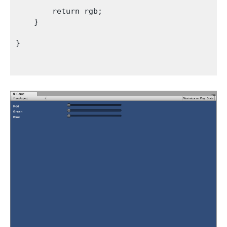
        return rgb;

    }   

}
