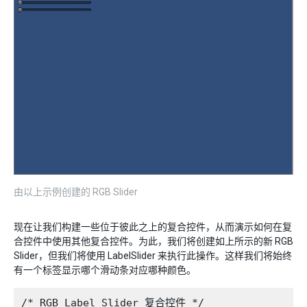
由以上示例创建的 RGB Slider
现在让我们构建一些位于彼此之上的复合控件，从而演示如何在复
合控件中使用其他复合控件。为此，我们将创建如上所示的新 RGB
Slider，但我们将使用 LabelSlider 来执行此操作。这样我们将始终
有一个标签显示哪个滑动条对应哪种颜色。
/* RGB Label Slider 复合控件 */
