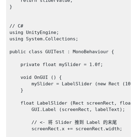
    return sliderValue;

}

// C#

using UnityEngine;

using System.Collections;

public class GUITest : MonoBehaviour {

    private float mySlider = 1.0f;

    void OnGUI () {

        mySlider = LabelSlider (new Rect (10, 
    }

    float LabelSlider (Rect screenRect, float 
        GUI.Label (screenRect, labelText);

        // <- 将 Slider 推到 Label 的末尾

        screenRect.x += screenRect.width; 
