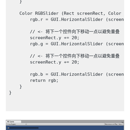
    }

    Color RGBSlider (Rect screenRect, Color rgb
        rgb.r = GUI.HorizontalSlider (screenRec
        // <- 将下一个控件向下移动一点以避免重叠

        screenRect.y += 20; 

        rgb.g = GUI.HorizontalSlider (screenRec
        // <- 将下一个控件向下移动一点以避免重叠

        screenRect.y += 20; 

        rgb.b = GUI.HorizontalSlider (screenRec
        return rgb;

    }

}
