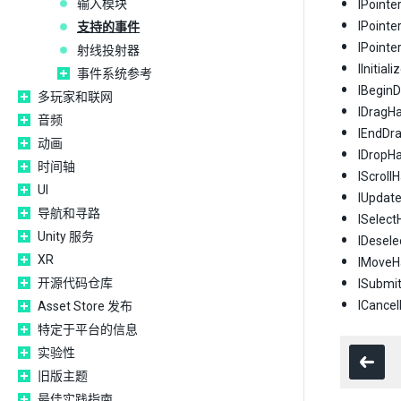
输入模块
IPoin
IPoin
支持的事件
IPoin
射线投射器
IIniti
事件系统参考
IBegi
多玩家和联网
IDrag
音频
IEndD
动画
IDrop
时间轴
IScrol
UI
IUpda
导航和寻路
ISele
Unity 服务
IDese
XR
IMov
开源代码仓库
ISubmi
ICance
Asset Store 发布
特定于平台的信息
实验性
旧版主题
最佳实践指南