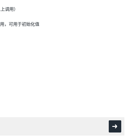
戏对象上调用）
找到拖动目标时调用，可用于初始化值